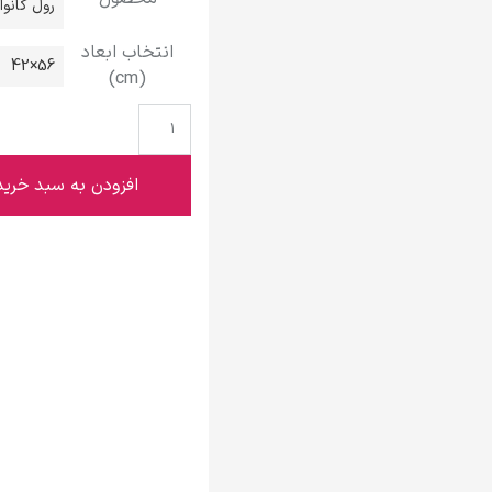
رول کانو
گوستاو کلیمت
انتخاب ابعاد
56×42
(cm)
ادوارد مونک
افزودن به سبد خرید
کامی پیسارو
ادوارد هاپر