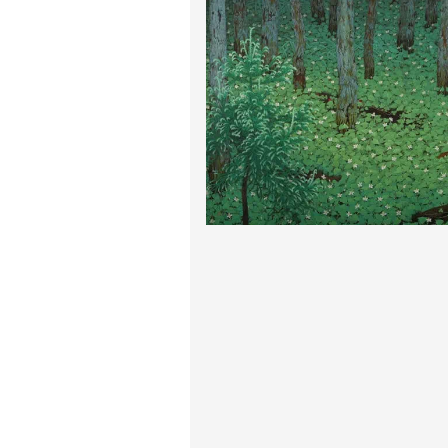
پیر آگوست رنوآر
پل سزان
یوهانس فرمیر
پرفروش‌ترین تابلوها