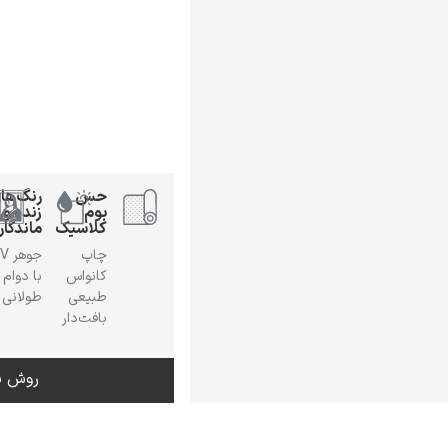
حس
رنگ‌ها
بوم
زنده و
کلاسیک
ماندگار
چاپ
جوهر
کانواس
با دوام
طبیعی
طولانی
بافت‌دار
روش س