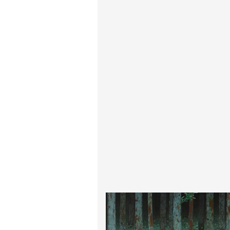
ادگار دگا
لودویگ دویچ
رامبرانت