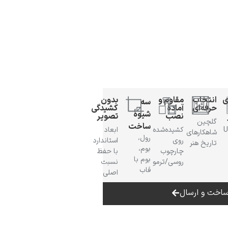
ی
انتخاب
مقاوم و
بدون
سه
حرفه‌ای
آمادهٔ
کشیدگی
شیوهٔ
نصب
تصویر
گلچین
ساخت
 UV
کشیده‌شده
ابعاد
شاهکارهای
رول،
روی
استاندارد
تاریخ هنر
بوم،
چارچوب
با حفظ
بوم با
روسی/ترمو
نسبت
قاب
اصلی
اخت و ارسال