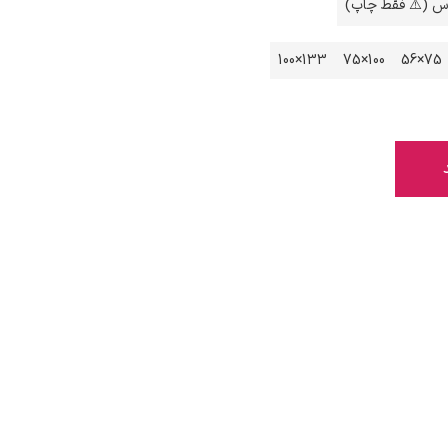
اس (⚠️ فقط چاپ)
133×100
100×75
75×56