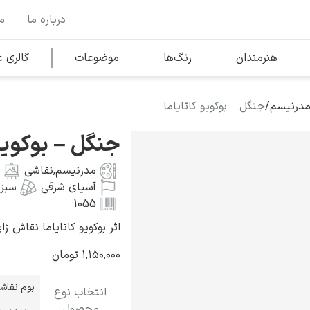
درباره ما
م
وها
محبوب‌ترین هنرمندان
هنرمندان
رنگ‌ها
موضوعات
گالری
مدرنیسم
/
جنگل – بوکویو کاتایاما
کلود مونه
جنگل – بوکویو 
مدرنیسم
,
نقاشی
آسیای شرقی
سبز
1055
اثر بوکویو کاتایاما نقاش ژاپنی به 
ونسان ون گوگ
۱,۱۵۰,۰۰۰
تومان
بوم نقاش
انتخاب نوع
محصول