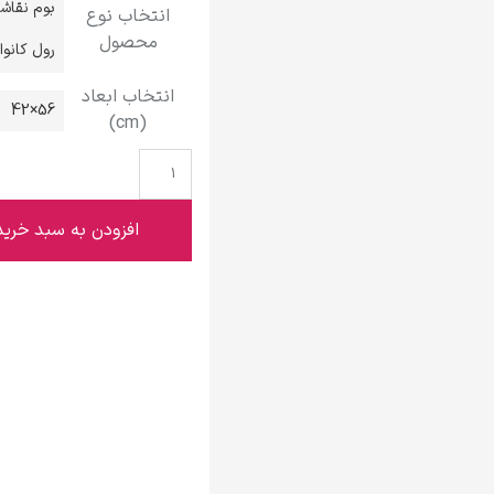
بوم نقاش
انتخاب نوع
گوستاو کلیمت
محصول
رول کانو
انتخاب ابعاد
56×42
(cm)
ادوارد مونک
افزودن به سبد خرید
کامی پیسارو
ادوارد هاپر