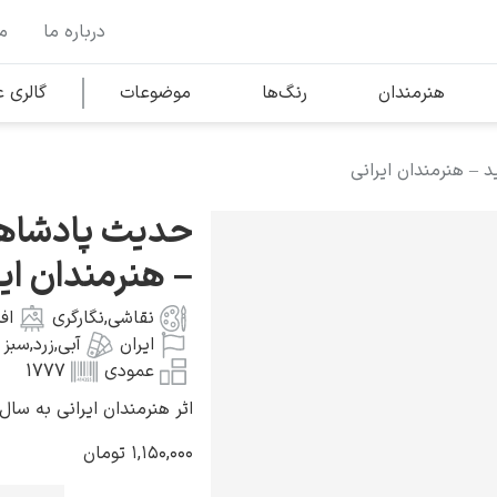
درباره ما
م
وها
محبوب‌ترین هنرمندان
هنرمندان
رنگ‌ها
موضوعات
گالری
– هنرمندان ایرانی
کلود مونه
حدیث پادشاه
– هنرمندان ایر
نقاشی
,
نگارگری
اف
ایران
آبی
,
زرد
,
سبز
ونسان ون گوگ
عمودی
1777
اثر هنرمندان ایرانی به سال ۱۴۷۰ میلاد
۱,۱۵۰,۰۰۰
تومان