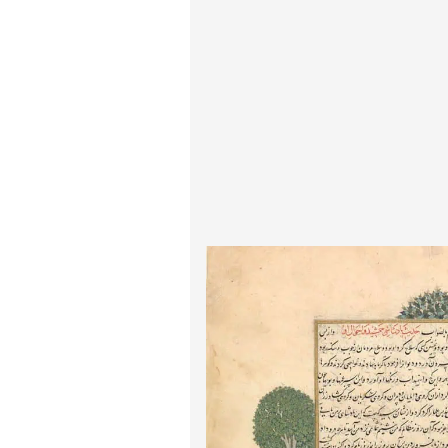
پیر آگوست رنوآر
پل سزان
یوهانس فرمیر
پرفروش‌ترین تابلوها