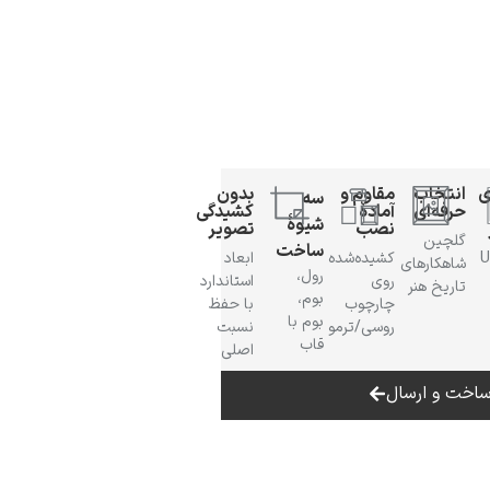
ی
انتخاب
مقاوم و
بدون
سه
حرفه‌ای
آمادهٔ
کشیدگی
شیوهٔ
نصب
تصویر
گلچین
ساخت
 UV
کشیده‌شده
ابعاد
شاهکارهای
رول،
روی
استاندارد
تاریخ هنر
بوم،
چارچوب
با حفظ
بوم با
روسی/ترمو
نسبت
قاب
اصلی
اخت و ارسال