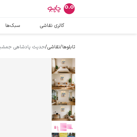
بیشترین جستج
گالری نقاشی
سبک‌ها
پیکاسو
تابلو بوسه
تابلوها
/
نقاشی
/
حدیث پادشاهی جمشید 
سالوادور دالی
فریدا کالوا