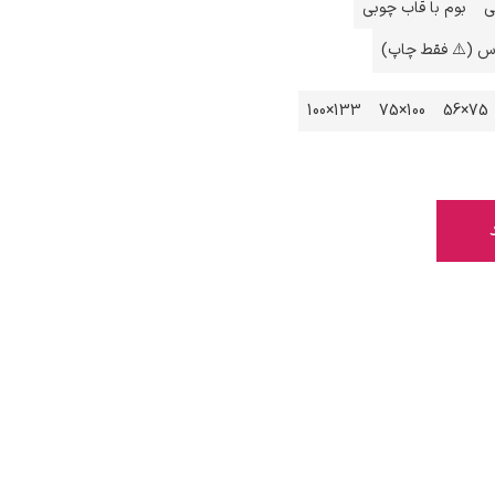
ی
بوم با قاب چوبی
اس (⚠️ فقط چاپ)
133×100
100×75
75×56