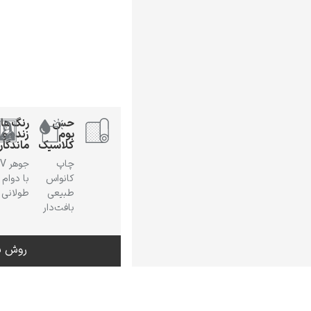
حس
رنگ‌ها
بوم
زنده و
کلاسیک
ماندگار
چاپ
جوهر
کانواس
با دوام
طبیعی
طولانی
بافت‌دار
روش س