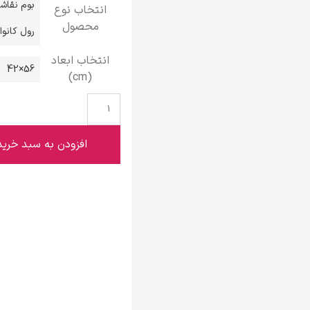
بوم نقاش
انتخاب نوع
گوستاو کلیمت
محصول
رول کانو
انتخاب ابعاد
56×42
(cm)
ادوارد مونک
افزودن به سبد خرید
کامی پیسارو
ادوارد هاپر