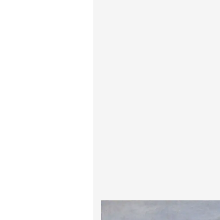
پیر آگوست رنوآر
پل سزان
یوهانس فرمیر
پرفروش‌ترین تابلوها