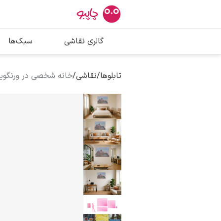
بیشترین جستج
گالری نقاشی
سبک‌ها
پیکاسو
تابلو بوسه
تابلوها
/
نقاشی
/
خانه شخصی در ورنگویل
سالوادور دالی
فریدا کالوا