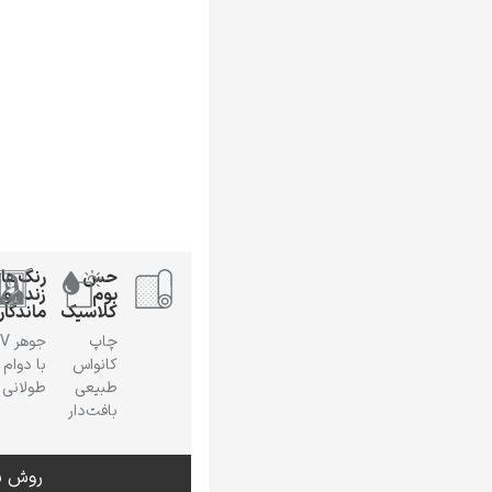
حس
رنگ‌ها
بوم
زنده و
کلاسیک
ماندگار
چاپ
جوهر
کانواس
با دوام
طبیعی
طولانی
بافت‌دار
روش س