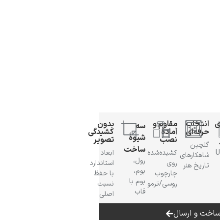
ی
انتخاب
مقاوم و
بدون
سه
حرفه‌ای
آمادهٔ
کشیدگی
شیوهٔ
نصب
تصویر
گلچین
ساخت
 UV
کشیده‌شده
ابعاد
شاهکارهای
رول،
روی
استاندارد
تاریخ هنر
بوم،
چارچوب
با حفظ
بوم با
روسی/ترمو
نسبت
قاب
اصلی
اخت و ارسال