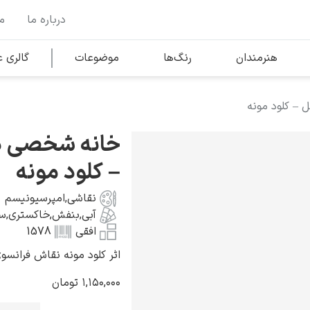
درباره ما
م
وها
محبوب‌ترین هنرمندان
هنرمندان
رنگ‌ها
موضوعات
گالری
 – کلود مونه
کلود مونه
خانه شخصی در
– کلود مونه
نقاشی
,
امپرسیونیسم
آبی
,
بنفش
,
خاکستری
,
سب
ونسان ون گوگ
افقی
1578
اثر کلود مونه نقاش فرانسوی به سال
۱,۱۵۰,۰۰۰
تومان