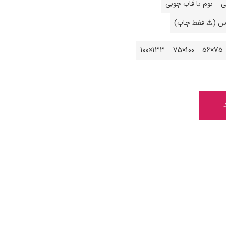
ی
بوم با قاب چوبی
اس (⚠️ فقط چاپ)
133×100
100×75
75×56