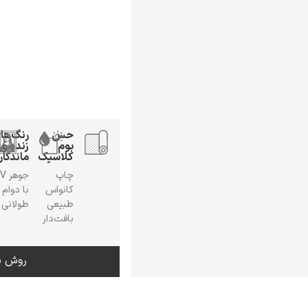
حس
رنگ‌ها
بوم
زنده و
کلاسیک
ماندگار
چاپ
جوهر
کانواس
با دوام
طبیعی
طولانی
بافت‌دار
روش س