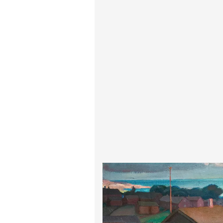
ادگار دگا
لودویگ دویچ
رامبرانت