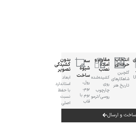
ی
انتخاب
مقاوم و
بدون
سه
حرفه‌ای
آمادهٔ
کشیدگی
شیوهٔ
نصب
تصویر
گلچین
ساخت
 UV
کشیده‌شده
ابعاد
شاهکارهای
رول،
روی
استاندارد
تاریخ هنر
بوم،
چارچوب
با حفظ
بوم با
روسی/ترمو
نسبت
قاب
اصلی
اخت و ارسال