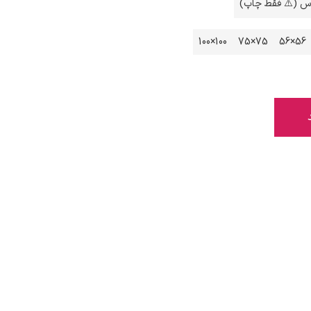
اس (⚠️ فقط چاپ)
100×100
75×75
56×56