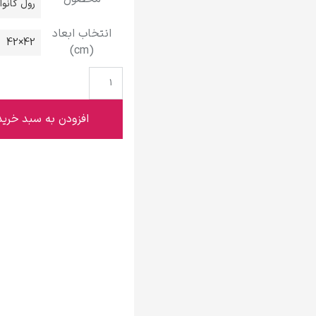
رول کانو
گوستاو کلیمت
انتخاب ابعاد
42×42
(cm)
ادوارد مونک
افزودن به سبد خرید
کامی پیسارو
ادوارد هاپر