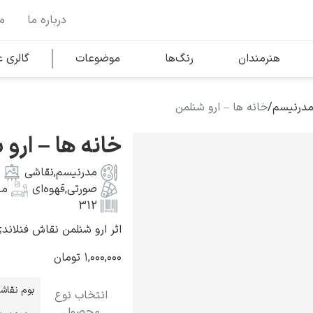
درباره ما
م
وها
محبوب‌ترین هنرمندان
هنرمندان
رنگ‌ها
موضوعات
گالری
مدرنیسم
/
خانه ها – ارو شنلمن
کلود مونه
خانه ها – ارو
مدرنیسم
,
نقاشی
صورتی
,
قهوه‌ای
من
312
اثر ارو شنلمن نقاش فنلاندی به سال
ونسان ون گوگ
۱,۰۰۰,۰۰۰
تومان
بوم نقاش
انتخاب نوع
محصول