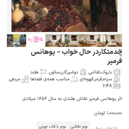
گوستاو کلیمت
 حال خواب – یوهانس
شی
دوشیزگان
,
سکون
هلند
,
قهوه‌ای
مناسب همه‌ی فضاها
مربعی
ادوارد مونک
نقاش هلندی به سال ۱۶۵۶ میلادی
کامی پیسارو
بوم نقاشی
بوم با قاب چوبی