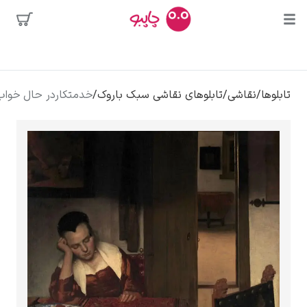
محبوب‌ترین
تابلوهای نقاشی سبک باروک
/
خدمتکاردر حال خواب – یوهانس فرمیر
هنرمندان
کلود مونه
ونسان ون گوگ