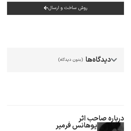
روش ساخت و ارسال
رامبرانت
(بدون دیدگاه)
پیر آگوست رنوآر
ب اثر
پل سزان
وهانس فرمیر