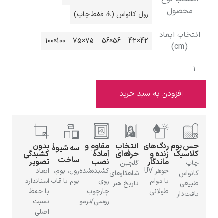
رول کانواس (⚠️ فقط چاپ)
100×100
75×75
56×56
42×42
ادوارد هاپر
به سبد خرید
ادگار دگا
‌های
انتخاب
مقاوم و
بدون
سه شیوهٔ
ه و
حرفه‌ای
آمادهٔ
کشیدگی
ساخت
دگار
نصب
تصویر
گلچین
جوهر UV
کشیده‌شده
رول، بوم،
ابعاد
شاهکارهای
دوام
روی
بوم با قاب
استاندارد
تاریخ هنر
انی
چارچوب
با حفظ
روسی/ترمو
نسبت
لودویگ دویچ
اصلی