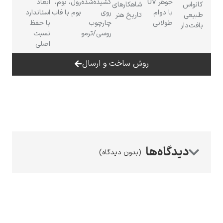
جوهر UV
کشیده‌شده
رول، بوم،
ابعاد
شاهکارهای
وام
روی
بوم با قاب
استاندارد
تاریخ هنر
نی
چارچوب
با حفظ
روسی/ترمو
نسبت
اصلی
رامبرانت
روش ساخت و ارسال
پیر آگوست رنوآر
(بدون دیدگاه)
پل سزان