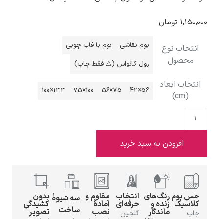
بوم نقاشی
بوم با قاب چوبی
ادوارد هاپر
رول کانواس (⚠️ فقط چاپ)
133×100
100×75
75×56
56×42
ادگار دگا
به سبد خرید
‌های
انتخاب
مقاوم و
بدون
سه شیوهٔ
 و
حرفه‌ای
آمادهٔ
کشیدگی
لودویگ دویچ
ساخت
گار
نصب
تصویر
گلچین