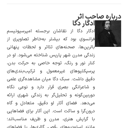
ب اثر
دگار دگا
دگار دگا از نقاشان برجسته امپرسیونیسم
یوهانس فرمیر
رانسوی بود که بیشتر به‌خاطر تصاویری از
الرین‌ها، صحنه‌های تئاتر و لحظات پنهانی
پرفروش‌ترین
تابلوها
ندگی مدرن شهر پاریس شناخته می‌شود. او در
نار نور و رنگ، توجه خاصی به حرکت بدن،
رسپکتیوهای غیرمعمول و ترکیب‌بندی‌های
قیق داشت. سبک دگا میان مشاهده‌گری علمی
 شاعرانگی بصری قرار دارد و نوعی نگاه
وربین‌گونه و تحلیل‌گر به زندگی شهری ارائه
ی‌دهد. فضای آثار او دقیق، متعادل و گاه
رون‌گرا و ساکت است. این آثار برای فضاهایی
ا گرایش هنری، مدرن و ظریف مناسب‌اند؛
انند استودیوهای رقص، گالری‌ها، یا فضاهای