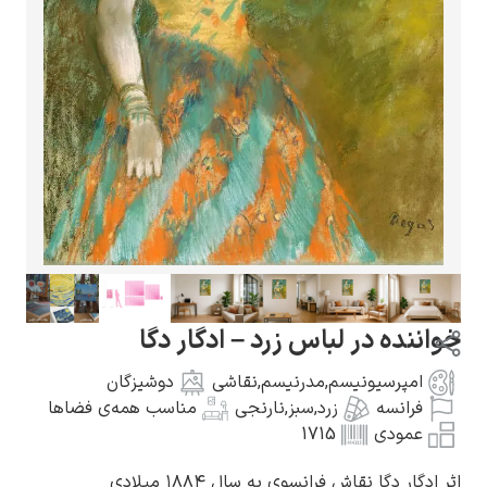
گوستاو کلیمت
ادوارد مونک
لباس زرد – ادگار دگا
یسم
,
مدرنیسم
,
نقاشی
دوشیزگان
زرد
,
سبز
,
نارنجی
مناسب همه‌ی فضاها
1715
کامی پیسارو
فرانسوی به سال ۱۸۸۴ میلادی