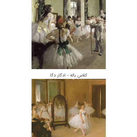
کلاس باله – ادگار دگا