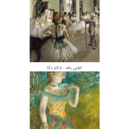
کلاس باله – ادگار دگا