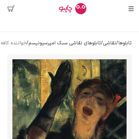
ا
محبوب‌ترین
و
نقاشی
/
تابلوهای نقاشی سبک امپرسیونیسم
/
خواننده کافه – ادگار دگا
هنرمندان
 بوسه
دور دالی
کالوا
کلود مونه
ونسان ون گوگ