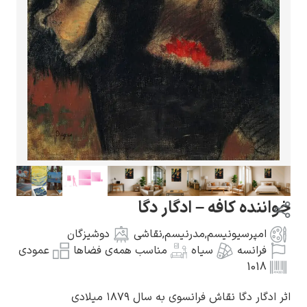
گوستاو کلیمت
ادوارد مونک
ه کافه – ادگار دگا
پرسیونیسم
,
مدرنیسم
,
نقاشی
دوشیزگان
انسه
سیاه
مناسب همه‌ی فضاها
عمودی
10
کامی پیسارو
 دگا نقاش فرانسوی به سال ۱۸۷۹ میلادی