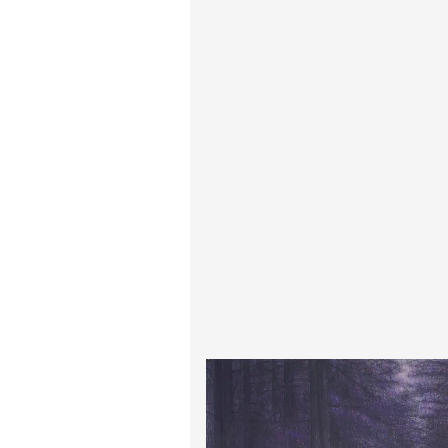
پیر آگوست رنوآر
پل سزان
یوهانس فرمیر
پرفروش‌ترین تابلوها