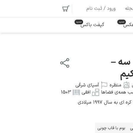
جله
ورود / ثبت نام
 عکس
گیفت باکس
 سه –
یم
منظره
آسیای شرقی
ب همه‌ی فضاها
افقی
1503
ه سال ۱۹۹۷ میلادی
ی
بوم با قاب چوبی