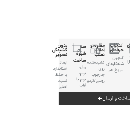
ی
انتخاب
مقاوم و
بدون
سه
حرفه‌ای
آمادهٔ
کشیدگی
شیوهٔ
نصب
تصویر
گلچین
ساخت
 UV
کشیده‌شده
ابعاد
شاهکارهای
رول،
روی
استاندارد
تاریخ هنر
بوم،
چارچوب
با حفظ
بوم با
روسی/ترمو
نسبت
قاب
اصلی
اخت و ارسال