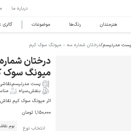
درباره ما
م
وها
محبوب‌ترین هنرمندان
هنرمندان
رنگ‌ها
موضوعات
گالری
پست مدرنیسم
/
درختان شماره سه – میونگ سوک کیم
کلود مونه
درختان شماره
میونگ سوک ک
پست مدرنیسم
,
نقاشی
بنفش
,
سیاه
مناس
ونسان ون گوگ
اثر میونگ سوک کیم نقاش کره ای ب
۱,۱۵۰,۰۰۰
تومان
بوم نقاش
انتخاب نوع