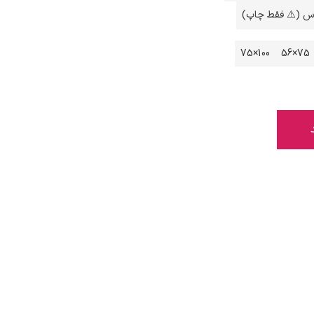
اس (⚠️ فقط چاپ)
100×75
75×56