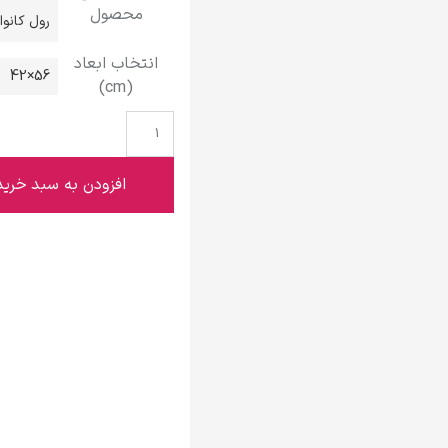
محصول
گوستاو کلیمت
رول کانو
انتخاب ابعاد
56×42
(cm)
ادوارد مونک
افزودن به سبد خرید
کامی پیسارو
ادوارد هاپر