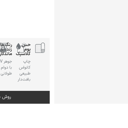
حس
رنگ‌ها
بوم
زنده و
کلاسیک
ماندگار
چاپ
جوهر
کانواس
با دوام
طبیعی
طولانی
بافت‌دار
روش س