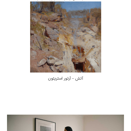
آتش – آرتور استریتون