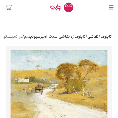
محبوب‌ترین
شی
/
تابلوهای نقاشی سبک امپرسیونیسم
/
در تمپلستو – آرتور استریتون
هنرمندان
ه
دالی
کلود مونه
ونسان ون گوگ