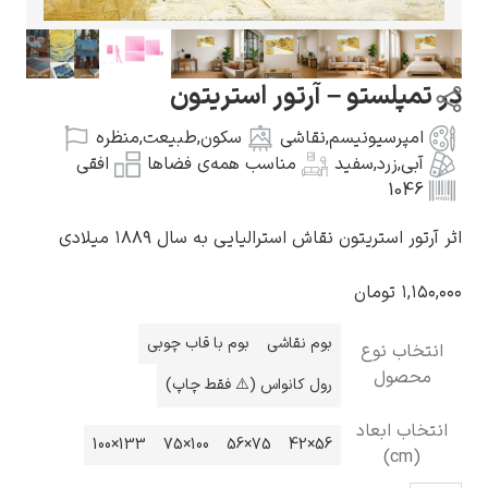
تو – آرتور استریتون
یونیسم
,
نقاشی
سکون
,
طبیعت
,
منظره
گوستاو کلیمت
,
سفید
مناسب همه‌ی فضاها
افقی
یتون نقاش استرالیایی به سال ۱۸۸۹ میلادی
مان
ادوارد مونک
بوم نقاشی
بوم با قاب چوبی
وع
رول کانواس (⚠️ فقط چاپ)
عاد
133×100
100×75
75×56
56×42
کامی پیسارو