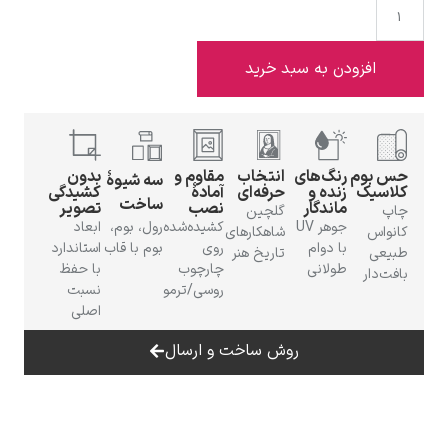
دن به سبد خرید
ادوارد هاپر
رنگ‌های
انتخاب
مقاوم و
بدون
سه شیوهٔ
زنده و
حرفه‌ای
آمادهٔ
کشیدگی
ساخت
ماندگار
نصب
تصویر
گلچین
جوهر UV
کشیده‌شده
رول، بوم،
ابعاد
شاهکارهای
با دوام
روی
بوم با قاب
استاندارد
تاریخ هنر
طولانی
چارچوب
با حفظ
ادگار دگا
روسی/ترمو
نسبت
اصلی
روش ساخت و ارسال
لودویگ دویچ