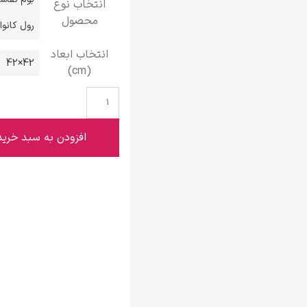
انتخاب نوع
گوستاو کلیمت
محصول
رول کانو
انتخاب ابعاد
42×42
(cm)
ادوارد مونک
افزودن به سبد خرید
کامی پیسارو
ادوارد هاپر