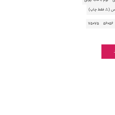
اس (⚠️ فقط چاپ)
75×75
56×56