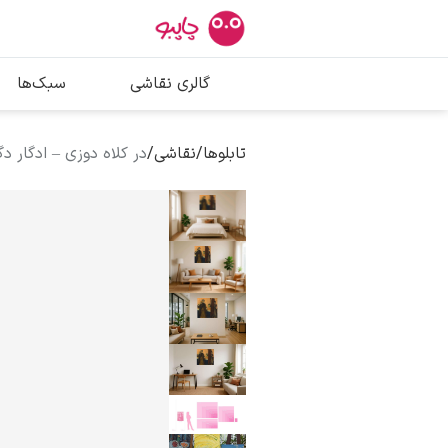
بیشترین جستج
گالری نقاشی
سبک‌ها
پیکاسو
تابلو بوسه
تابلوها
/
نقاشی
/
در کلاه دوزی – ادگار دگ
سالوادور دالی
فریدا کالوا