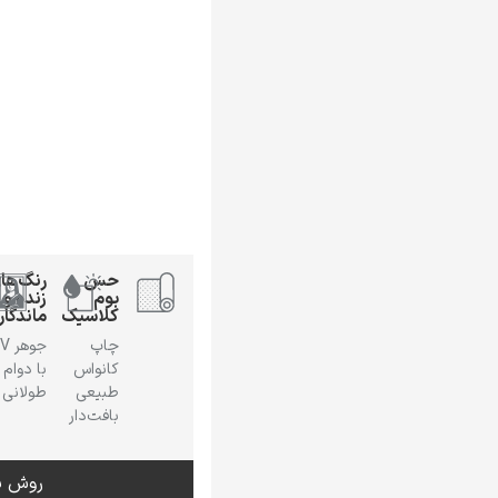
حس
رنگ‌ها
بوم
زنده و
کلاسیک
ماندگار
چاپ
جوهر
کانواس
با دوام
طبیعی
طولانی
بافت‌دار
روش س