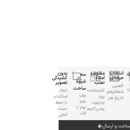
ی
انتخاب
مقاوم و
بدون
سه
حرفه‌ای
آمادهٔ
کشیدگی
شیوهٔ
نصب
تصویر
گلچین
ساخت
 UV
کشیده‌شده
ابعاد
شاهکارهای
رول،
روی
استاندارد
تاریخ هنر
بوم،
چارچوب
با حفظ
بوم با
روسی/ترمو
نسبت
قاب
اصلی
اخت و ارسال