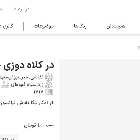
درباره ما
م
وها
محبوب‌ترین هنرمندان
هنرمندان
رنگ‌ها
موضوعات
گالری
ا
کلود مونه
در کلاه دوزی – 
نقاشی
,
امپرسیونیسم
,
م
زرد
,
سیاه
,
قهوه‌ای
1717
اثر ادگار دگا نقاش فرانسوی به سال 
ونسان ون گوگ
۱,۰۰۰,۰۰۰
تومان
بوم نقاش