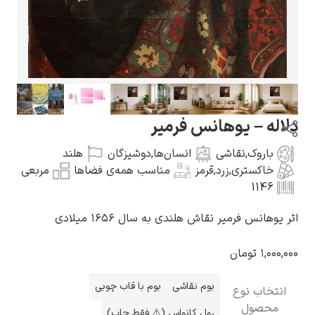
گوستاو کلیمت
دلاله – یوهانس فرمیر
باروک
,
نقاشی
انسان‌ها
,
دوشیزگان
هلند
خاکستری
,
زرد
,
قرمز
مناسب همه‌ی فضاها
مربعی
1146
ادوارد مونک
اثر یوهانس فرمیر نقاش هلندی به سال ۱۶۵۶ میلادی
۱,۰۰۰,۰۰۰
تومان
بوم نقاشی
بوم با قاب چوبی
انتخاب نوع
کامی پیسارو
محصول
رول کانواس (⚠️ فقط چاپ)