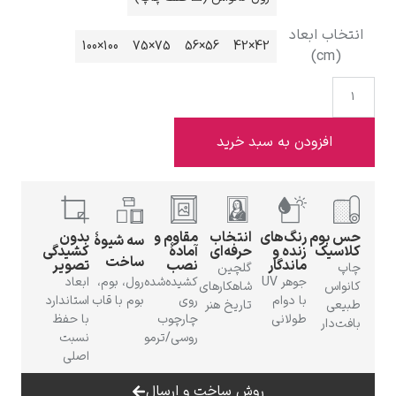
انتخاب ابعاد
100×100
75×75
56×56
42×42
(cm)
ادوارد هاپر
افزودن به سبد خرید
حس بوم
رنگ‌های
انتخاب
مقاوم و
بدون
سه شیوهٔ
ادگار دگا
کلاسیک
زنده و
حرفه‌ای
آمادهٔ
کشیدگی
ساخت
ماندگار
نصب
تصویر
چاپ
گلچین
جوهر UV
کشیده‌شده
رول، بوم،
ابعاد
کانواس
شاهکارهای
با دوام
روی
بوم با قاب
استاندارد
طبیعی
تاریخ هنر
طولانی
چارچوب
با حفظ
بافت‌دار
روسی/ترمو
نسبت
اصلی
لودویگ دویچ
روش ساخت و ارسال