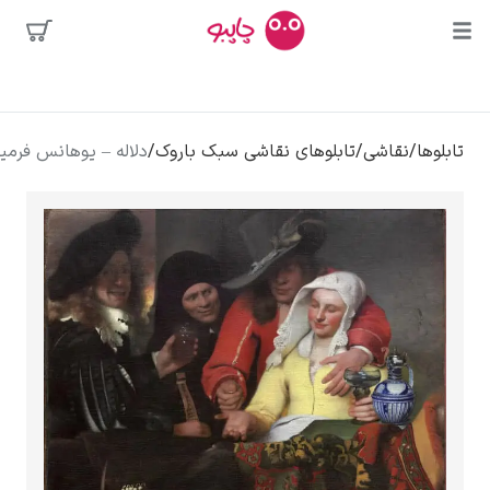
بیشترین
جستجوها
محبوب‌ترین
پیکاسو
تابلوها
/
نقاشی
/
تابلوهای نقاشی سبک باروک
/
دلاله – یوهانس فرمیر
هنرمندان
تابلو بوسه
سالوادور دالی
فریدا کالوا
کلود مونه
ونسان ون گوگ