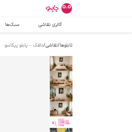
بیشترین جستج
گالری نقاشی
سبک‌ها
پیکاسو
تابلو بوسه
تابلوها
/
نقاشی
/
دلقک – پابلو پیکاسو
سالوادور دالی
فریدا کالوا