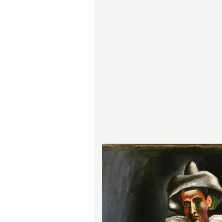
پیر آگوست رنوآر
پل سزان
یوهانس فرمیر
پرفروش‌ترین تابلوها