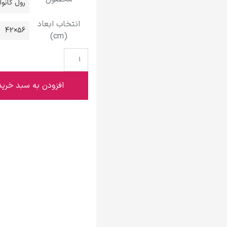
رول کانو
گوستاو کلیمت
انتخاب ابعاد
56×42
(cm)
ادوارد مونک
افزودن به سبد خرید
کامی پیسارو
ادوارد هاپر