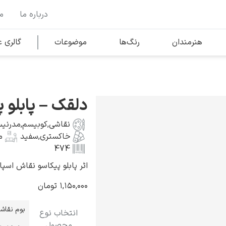
درباره ما
م
وها
محبوب‌ترین هنرمندان
هنرمندان
رنگ‌ها
موضوعات
گالری
کلود مونه
دلقک – پابلو 
نقاشی
,
کوبیسم
,
مدرنی
خاکستری
,
سفید
م
474
اثر پابلو پیکاسو نقاش اسپانیایی ب
ونسان ون گوگ
۱,۱۵۰,۰۰۰
تومان
بوم نقاش
انتخاب نوع
محصول