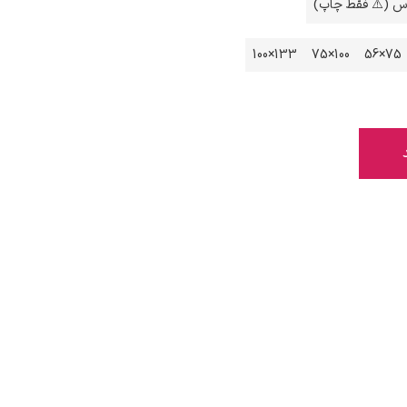
اس (⚠️ فقط چاپ)
133×100
100×75
75×56