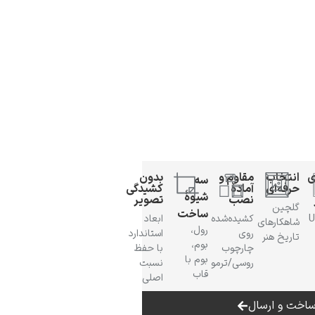
ی
انتخاب
مقاوم و
بدون
سه
حرفه‌ای
آمادهٔ
کشیدگی
شیوهٔ
نصب
تصویر
گلچین
ساخت
 UV
کشیده‌شده
ابعاد
شاهکارهای
رول،
روی
استاندارد
تاریخ هنر
بوم،
چارچوب
با حفظ
بوم با
روسی/ترمو
نسبت
قاب
اصلی
اخت و ارسال