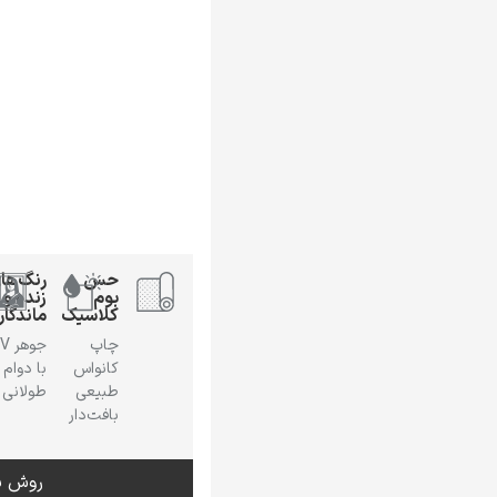
حس
رنگ‌ها
بوم
زنده و
کلاسیک
ماندگار
چاپ
جوهر
کانواس
با دوام
طبیعی
طولانی
بافت‌دار
روش س