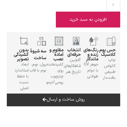
فزودن به سبد خرید
ادوارد هاپر
وم
رنگ‌های
انتخاب
مقاوم و
بدون
سه شیوهٔ
یک
زنده و
حرفه‌ای
آمادهٔ
کشیدگی
ساخت
ماندگار
نصب
تصویر
گلچین
جوهر UV
کشیده‌شده
رول، بوم،
ابعاد
س
شاهکارهای
با دوام
روی
بوم با قاب
استاندارد
تاریخ هنر
طولانی
چارچوب
با حفظ
ار
ادگار دگا
روسی/ترمو
نسبت
اصلی
روش ساخت و ارسال
لودویگ دویچ