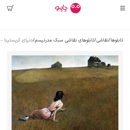
ا
محبوب‌ترین
و
نقاشی
/
تابلوهای نقاشی سبک مدرنیسم
/
دنیای کریستینا – اندرو وایت
هنرمندان
بوسه
ور دالی
کالوا
کلود مونه
ونسان ون گوگ