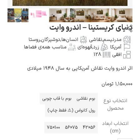
 کریستینا – اندرو وایت
رنیسم
,
نقاشی
انسان‌ها
,
دوشیزگان
,
روستا
گوستاو کلیمت
یکا
زرد
,
قهوه‌ای
مناسب همه‌ی فضاها
قی
128
وایت نقاش آمریکایی به سال ۱۹۴۸ میلادی
۱
تومان
ادوارد مونک
بوم نقاشی
بوم با قاب چوبی
ب نوع
صول
رول کانواس (⚠️ فقط چاپ)
 ابعاد
100×75
75×56
56×42
کامی پیسارو