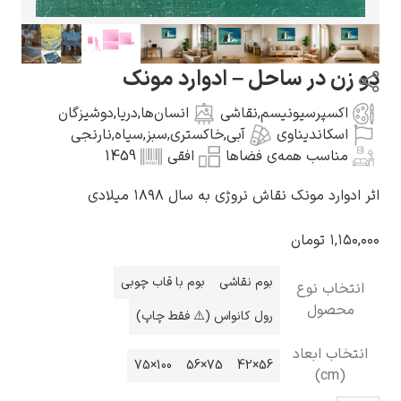
احل – ادوارد مونک
نیسم
,
نقاشی
انسان‌ها
,
دریا
,
دوشیزگان
گوستاو کلیمت
وی
آبی
,
خاکستری
,
سبز
,
سیاه
,
نارنجی
‌ی فضاها
افقی
1459
ش نروژی به سال ۱۸۹۸ میلادی
ادوارد مونک
بوم نقاشی
بوم با قاب چوبی
رول کانواس (⚠️ فقط چاپ)
100×75
75×56
56×42
کامی پیسارو