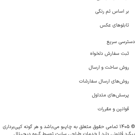
ی
واه
سال
سفارشات
ول
چاپبو
می‌باشد و هر گونه کپی‌برداری
خدمات طراحی سایت
توسط
گروه دیجیتال