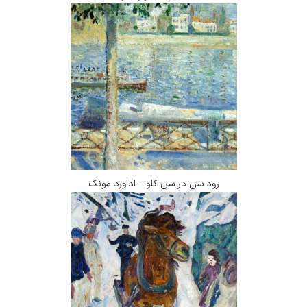
رود سن در سن کلو – اداورد مونک