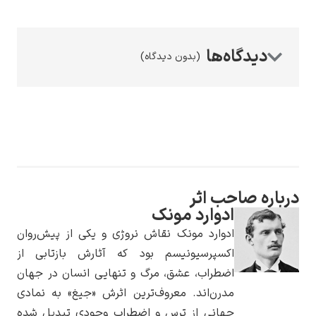
(بدون دیدگاه)
رامبرانت
پیر آگوست رنوآر
ب اثر
دوارد مونک
دوارد مونک نقاش نروژی و یکی از پیش‌روان
کسپرسیونیسم بود که آثارش بازتابی از
ضطراب، عشق، مرگ و تنهایی انسان در جهان
درن‌اند. معروف‌ترین اثرش «جیغ» به نمادی
پل سزان
هانی از ترس و اضطراب وجودی تبدیل شده