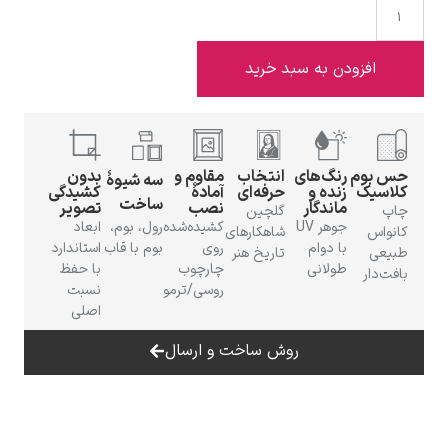
ه سبد خرید
ادوارد هاپر
‌های
انتخاب
مقاوم و
بدون
سه شیوهٔ
 و
حرفه‌ای
آمادهٔ
کشیدگی
ساخت
گار
نصب
تصویر
گلچین
جوهر UV
کشیده‌شده
رول، بوم،
ابعاد
شاهکارهای
ام
روی
بوم با قاب
استاندارد
تاریخ هنر
نی
چارچوب
با حفظ
ادگار دگا
روسی/ترمو
نسبت
اصلی
روش ساخت و ارسال
لودویگ دویچ