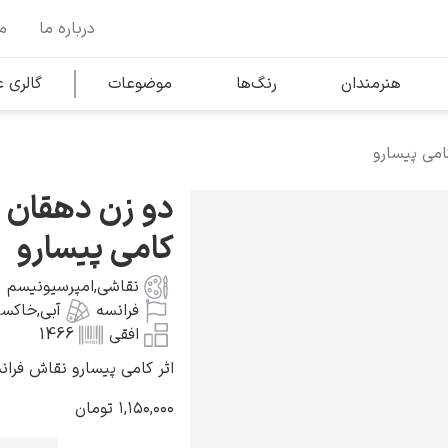
درباره ما
م
وها
محبوب‌ترین هنرمندان
هنرمندان
رنگ‌ها
موضوعات
گالری
امی پیسارو
کلود مونه
دو زن دهقان 
کامی پیسارو
نقاشی
,
امپرسیونیسم
فرانسه
آبی
,
خاکست
ونسان ون گوگ
افقی
1466
اثر کامی پیسارو نقاش فرانسوی به 
۱,۱۵۰,۰۰۰
تومان