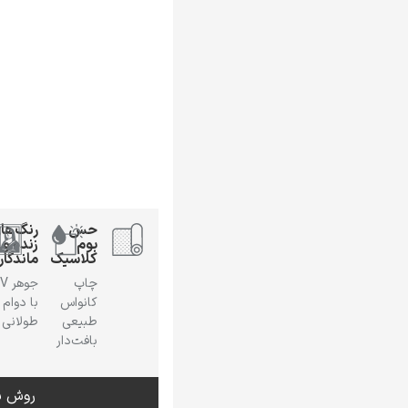
حس
رنگ‌ها
بوم
زنده و
کلاسیک
ماندگار
چاپ
جوهر
کانواس
با دوام
طبیعی
طولانی
بافت‌دار
روش س