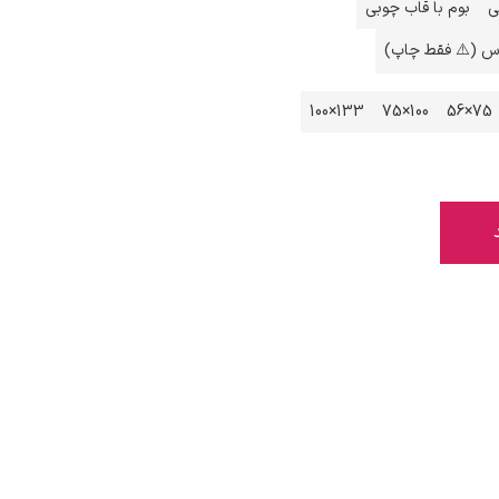
ی
بوم با قاب چوبی
اس (⚠️ فقط چاپ)
133×100
100×75
75×56