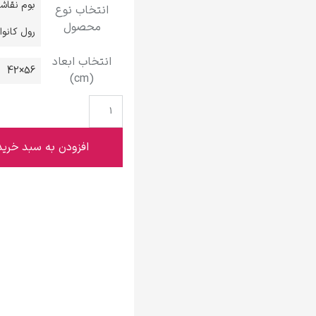
بوم نقاش
انتخاب نوع
گوستاو کلیمت
محصول
رول کانو
انتخاب ابعاد
56×42
(cm)
ادوارد مونک
افزودن به سبد خرید
کامی پیسارو
ادوارد هاپر