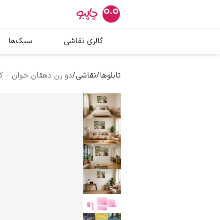
بیشترین جستج
گالری نقاشی
سبک‌ها
پیکاسو
تابلو بوسه
تابلوها
/
نقاشی
/
دو زن دهقان جوان – ک
سالوادور دالی
فریدا کالوا