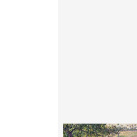
پیر آگوست رنوآر
پل سزان
یوهانس فرمیر
پرفروش‌ترین تابلوها