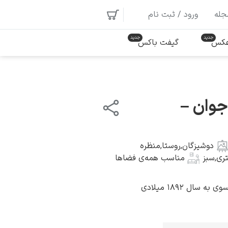
جله
ورود / ثبت نام
 عکس
گیفت باکس
جوان –
دوشیزگان
,
روستا
,
منظره
ری
,
سبز
مناسب همه‌ی فضاها
سال ۱۸۹۲ میلادی