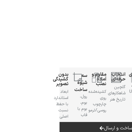
ی
انتخاب
مقاوم و
بدون
سه
حرفه‌ای
آمادهٔ
کشیدگی
شیوهٔ
نصب
تصویر
گلچین
ساخت
 UV
کشیده‌شده
ابعاد
شاهکارهای
رول،
روی
استاندارد
تاریخ هنر
بوم،
چارچوب
با حفظ
بوم با
روسی/ترمو
نسبت
قاب
اصلی
اخت و ارسال