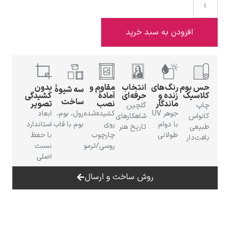
فزودن به سبد خرید
ادوارد هاپر
م
رنگ‌های
انتخاب
مقاوم و
بدون
سه شیوهٔ
ک
زنده و
حرفه‌ای
آمادهٔ
کشیدگی
ساخت
ماندگار
نصب
تصویر
گلچین
جوهر UV
کشیده‌شده
رول، بوم،
ابعاد
شاهکارهای
با دوام
روی
بوم با قاب
استاندارد
تاریخ هنر
طولانی
چارچوب
با حفظ
ر
ادگار دگا
روسی/ترمو
نسبت
اصلی
روش ساخت و ارسال
لودویگ دویچ