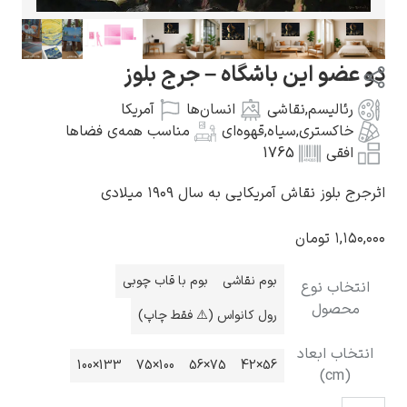
 این باشگاه – جرج بلوز
لیسم
,
نقاشی
انسان‌ها
آمریکا
گوستاو کلیمت
ستری
,
سیاه
,
قهوه‌ای
مناسب همه‌ی فضاها
ی
1765
 نقاش آمریکایی به سال ۱۹۰۹ میلادی
تومان
ادوارد مونک
بوم نقاشی
بوم با قاب چوبی
ب نوع
ول
رول کانواس (⚠️ فقط چاپ)
 ابعاد
133×100
100×75
75×56
56×42
کامی پیسارو