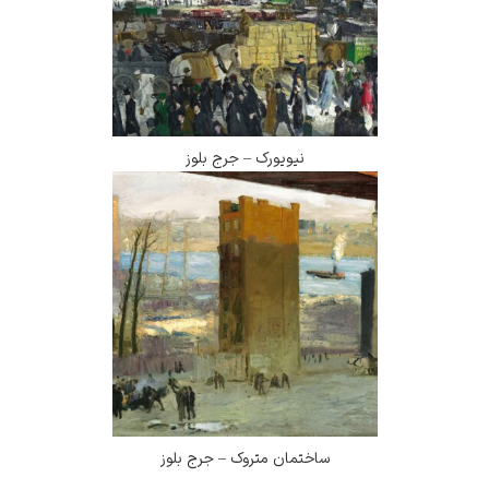
نیویورک – جرج بلوز
ساختمان متروک – جرج بلوز