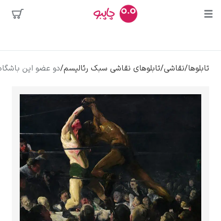
محبوب‌ترین
قاشی
/
تابلوهای نقاشی سبک رئالیسم
/
دو عضو این باشگاه – جرج بلوز
هنرمندان
وسه
ر دالی
الوا
کلود مونه
ونسان ون گوگ