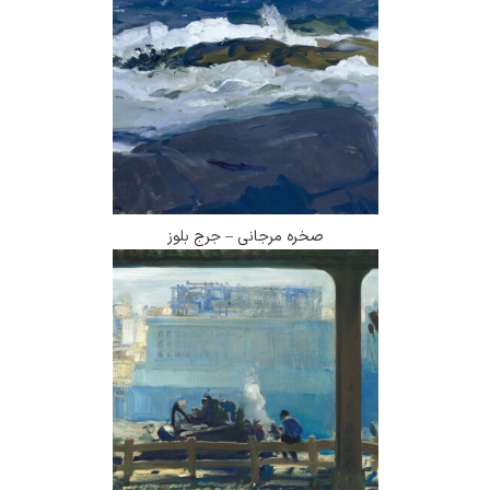
صخره مرجانی – جرج بلوز