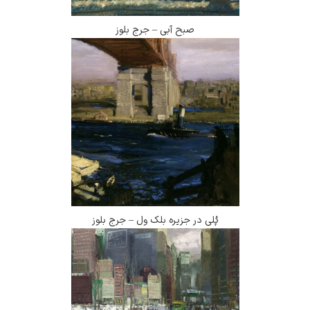
صبح آبی – جرج بلوز
پُلی در جزیره بلک ول – جرج بلوز