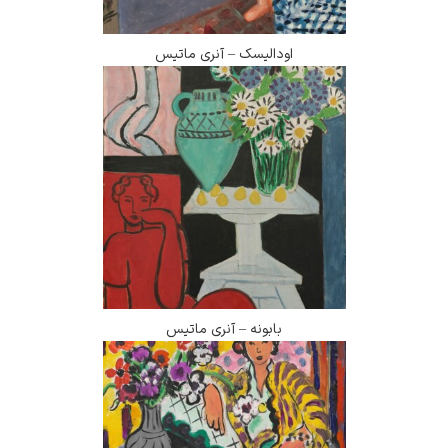
اودالیسک – آنری ماتیس
بابونه – آنری ماتیس