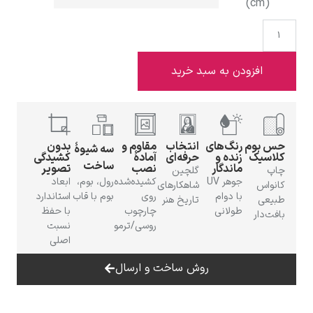
(cm)
افزودن به سبد خرید
ادوارد هاپر
حس بوم
رنگ‌های
انتخاب
مقاوم و
بدون
سه شیوهٔ
کلاسیک
زنده و
حرفه‌ای
آمادهٔ
کشیدگی
ساخت
ماندگار
نصب
تصویر
چاپ
گلچین
جوهر UV
کشیده‌شده
رول، بوم،
ابعاد
کانواس
شاهکارهای
ادگار دگا
با دوام
روی
بوم با قاب
استاندارد
طبیعی
تاریخ هنر
طولانی
چارچوب
با حفظ
بافت‌دار
روسی/ترمو
نسبت
اصلی
روش ساخت و ارسال
لودویگ دویچ