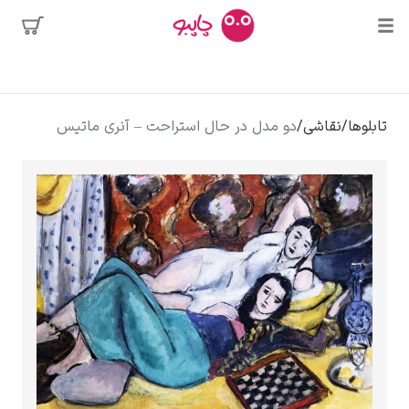
بیشترین
جستجوها
محبوب‌ترین
پیکاسو
تابلوها
/
نقاشی
/
دو مدل در حال استراحت – آنری ماتیس
هنرمندان
تابلو بوسه
سالوادور دالی
فریدا کالوا
کلود مونه
ونسان ون گوگ