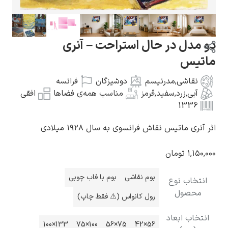
دو مدل در حال استراحت – آنری
ماتیس
گوستاو کلیمت
نقاشی
,
مدرنیسم
دوشیزگان
فرانسه
آبی
,
زرد
,
سفید
,
قرمز
مناسب همه‌ی فضاها
افقی
1336
اثر آنری ماتیس نقاش فرانسوی به سال ۱۹۲۸ میلادی
ادوارد مونک
۱,۱۵۰,۰۰۰
تومان
بوم نقاشی
بوم با قاب چوبی
انتخاب نوع
محصول
رول کانواس (⚠️ فقط چاپ)
انتخاب ابعاد
کامی پیسارو
133×100
100×75
75×56
56×42