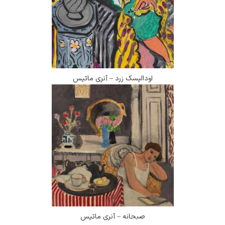
اودالیسک زرد – آنری ماتیس
صبحانه – آنری ماتیس