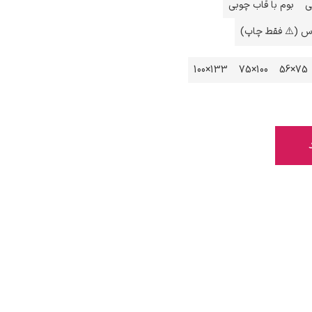
ی
بوم با قاب چوبی
اس (⚠️ فقط چاپ)
133×100
100×75
75×56