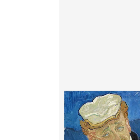
پیر آگوست رنوآر
پل سزان
یوهانس فرمیر
پرفروش‌ترین تابلوها