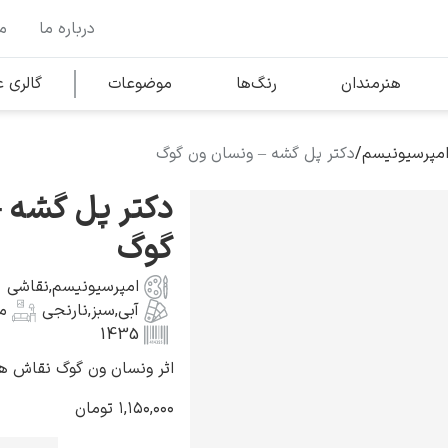
درباره ما
م
وها
محبوب‌ترین هنرمندان
هنرمندان
رنگ‌ها
موضوعات
گالری
امپرسیونیسم
/
دکتر پل گشه – ونسان ون گوگ
کلود مونه
دکتر پل گشه 
گوگ
امپرسیونیسم
,
نقاشی
آبی
,
سبز
,
نارنجی
م
ونسان ون گوگ
1435
اثر ونسان ون گوگ نقاش هلندی به 
۱,۱۵۰,۰۰۰
تومان