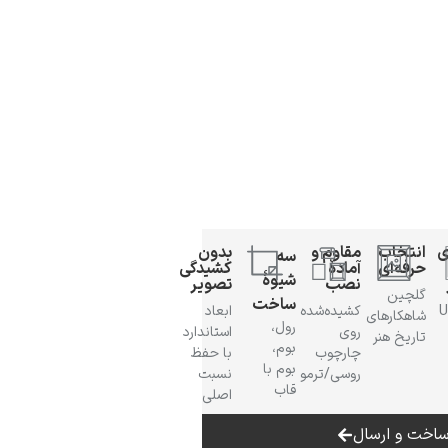
ی
انتخاب
مقاوم و
بدون
سه
حرفه‌ای
آمادهٔ
کشیدگی
شیوهٔ
نصب
تصویر
گلچین
ساخت
 UV
کشیده‌شده
ابعاد
شاهکارهای
رول،
روی
استاندارد
تاریخ هنر
بوم،
چارچوب
با حفظ
بوم با
روسی/ترمو
نسبت
قاب
اصلی
اخت و ارسال