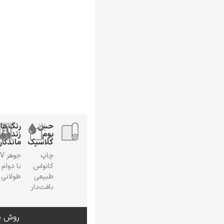
حس
رنگ‌ها
بوم
زنده و
کلاسیک
ماندگار
چاپ
جوهر
کانواس
با دوام
طبیعی
طولانی
بافت‌دار
روش س