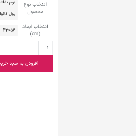
بوم نقاش
انتخاب نوع
گوستاو کلیمت
محصول
رول کانو
انتخاب ابعاد
56×42
(cm)
ادوارد مونک
افزودن به سبد خرید
کامی پیسارو
ادوارد هاپر