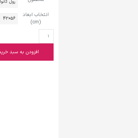
رول کانو
گوستاو کلیمت
انتخاب ابعاد
56×42
(cm)
ادوارد مونک
افزودن به سبد خرید
کامی پیسارو
ادوارد هاپر