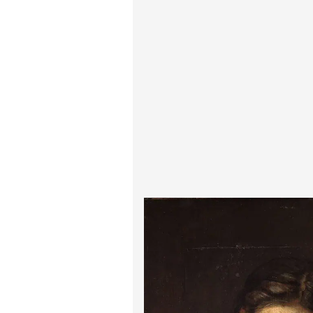
پیر آگوست رنوآر
پل سزان
یوهانس فرمیر
پرفروش‌ترین تابلوها