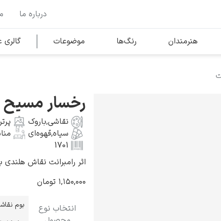
درباره ما
م
وها
محبوب‌ترین هنرمندان
هنرمندان
رنگ‌ها
موضوعات
گالری
ت
کلود مونه
رخسار مسیح – 
نقاشی
,
باروک
پرتر
سیاه
,
قهوه‌ای
منا
1701
اثر رامبرانت نقاش هلندی به سال ۶۵۶
ونسان ون گوگ
۱,۱۵۰,۰۰۰
تومان
بوم نقاش
انتخاب نوع
محصول