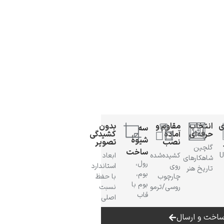
ی
انتخاب
مقاوم و
بدون
سه
حرفه‌ای
آمادهٔ
کشیدگی
شیوهٔ
نصب
تصویر
گلچین
ساخت
 UV
کشیده‌شده
ابعاد
شاهکارهای
رول،
روی
استاندارد
تاریخ هنر
بوم،
چارچوب
با حفظ
بوم با
روسی/ترمو
نسبت
قاب
اصلی
اخت و ارسال