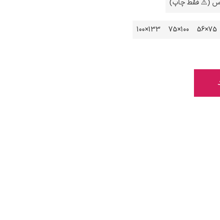
اس (⚠️ فقط چاپ)
133×100
100×75
75×56