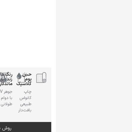
حس
رنگ‌ها
بوم
زنده و
کلاسیک
ماندگار
چاپ
جوهر
کانواس
با دوام
طبیعی
طولانی
بافت‌دار
روش س