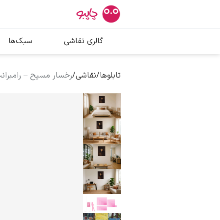
بیشترین جستج
گالری نقاشی
سبک‌ها
پیکاسو
تابلو بوسه
تابلوها
/
نقاشی
/
رخسار مسیح – رامبران
سالوادور دالی
فریدا کالوا