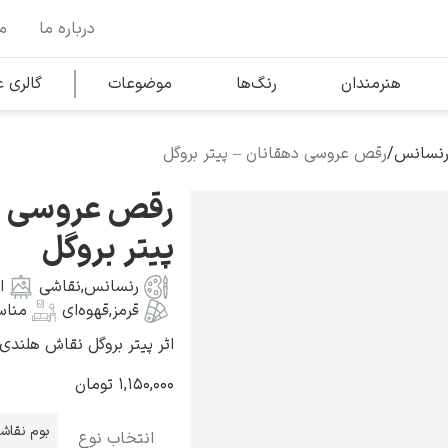
درباره ما
م
وها
محبوب‌ترین هنرمندان
هنرمندان
رنگ‌ها
موضوعات
گالری
رنسانس
/
رقص عروسی دهقانان – پیتر بروگل
کلود مونه
رقص عروسی د
پیتر بروگل
رنسانس
,
نقاشی
ا
قرمز
,
قهوه‌ای
مناس
ونسان ون گوگ
اثر پیتر بروگل نقاش هلندی به سال 
۱,۱۵۰,۰۰۰
تومان
بوم نقاش
انتخاب نوع