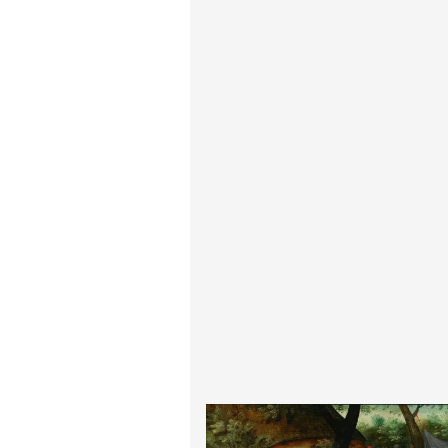
پیر آگوست رنوآر
پل سزان
یوهانس فرمیر
پرفروش‌ترین تابلوها