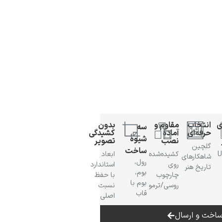
ی
انتخاب
مقاوم و
بدون
سه
حرفه‌ای
آمادهٔ
کشیدگی
شیوهٔ
نصب
تصویر
گلچین
ساخت
 UV
کشیده‌شده
ابعاد
شاهکارهای
رول،
روی
استاندارد
تاریخ هنر
بوم،
چارچوب
با حفظ
بوم با
روسی/ترمو
نسبت
قاب
اصلی
اخت و ارسال