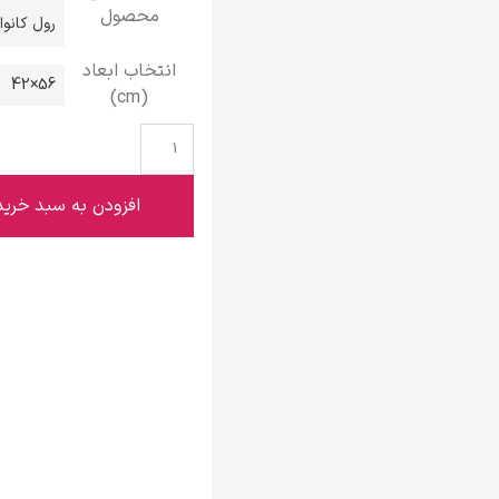
محصول
گوستاو کلیمت
رول کانو
انتخاب ابعاد
56×42
(cm)
ادوارد مونک
افزودن به سبد خرید
کامی پیسارو
ادوارد هاپر