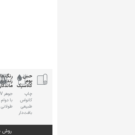
حس
رنگ‌ها
بوم
زنده و
کلاسیک
ماندگار
چاپ
جوهر
کانواس
با دوام
طبیعی
طولانی
بافت‌دار
روش س