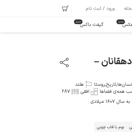
جله
ورود / ثبت نام
 عکس
گیفت باکس
هقانان –
نسان‌ها
,
تاریخ
,
روستا
هلند
ب همه‌ی فضاها
افقی
287
۱۶۰۷ میلادی
ی
بوم با قاب چوبی