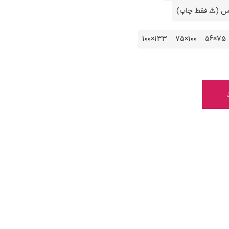
اس (⚠️ فقط چاپ)
133×100
100×75
75×56