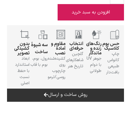
افزودن به سبد خرید
ادوارد هاپر
حس بوم
رنگ‌های
انتخاب
مقاوم و
بدون
سه شیوهٔ
کلاسیک
زنده و
حرفه‌ای
آمادهٔ
کشیدگی
ساخت
ماندگار
نصب
تصویر
چاپ
گلچین
جوهر UV
کشیده‌شده
رول، بوم،
ابعاد
کانواس
شاهکارهای
با دوام
روی
بوم با قاب
استاندارد
طبیعی
تاریخ هنر
طولانی
چارچوب
با حفظ
بافت‌دار
روسی/ترمو
نسبت
ادگار دگا
اصلی
روش ساخت و ارسال
لودویگ دویچ