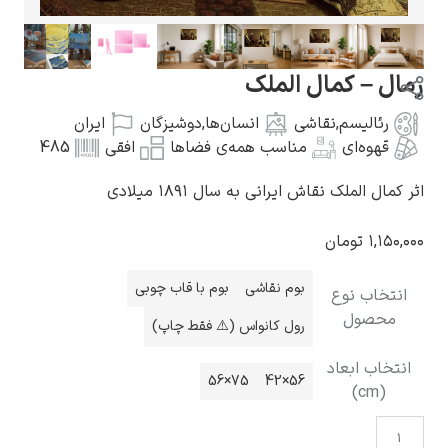
رمال – کمال الملک
رئالیسم
,
نقاشی
انسان‌ها
,
دوشیزگان
ایران
گوستاو کلیمت
قهوه‌ای
مناسب همه‌ی فضاها
افقی
485
اثر کمال الملک نقاش ایرانی به سال ۱۸۹۱ میلادی
۱,۱۵۰,۰۰۰
تومان
ادوارد مونک
بوم نقاشی
بوم با قاب چوبی
انتخاب نوع
محصول
رول کانواس (⚠️ فقط چاپ)
انتخاب ابعاد
75×56
56×42
(cm)
کامی پیسارو