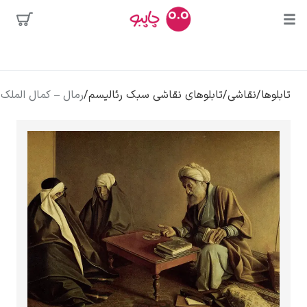
بیشترین
جستجوها
محبوب‌ترین
پیکاسو
تابلوها
/
نقاشی
/
تابلوهای نقاشی سبک رئالیسم
/
رمال – کمال الملک
هنرمندان
تابلو بوسه
سالوادور دالی
فریدا کالوا
کلود مونه
ونسان ون گوگ