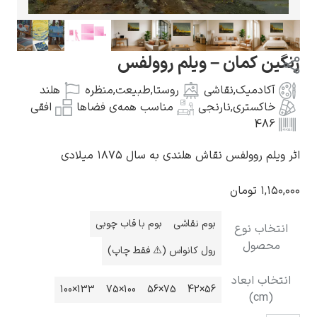
ن کمان – ویلم روولفس
کادمیک
,
نقاشی
روستا
,
طبیعت
,
منظره
هلند
گوستاو کلیمت
اکستری
,
نارنجی
مناسب همه‌ی فضاها
افقی
48
م روولفس نقاش هلندی به سال ۱۸۷۵ میلادی
۱,۱
تومان
ادوارد مونک
بوم نقاشی
بوم با قاب چوبی
خاب نوع
حصول
رول کانواس (⚠️ فقط چاپ)
اب ابعاد
133×100
100×75
75×56
56×42
(cm)
کامی پیسارو