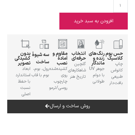
افزودن به سبد خرید
ادوارد هاپر
بوم
رنگ‌های
انتخاب
مقاوم و
بدون
سه شیوهٔ
سیک
زنده و
حرفه‌ای
آمادهٔ
کشیدگی
ساخت
ماندگار
نصب
تصویر
گلچین
جوهر UV
کشیده‌شده
رول، بوم،
ابعاد
واس
شاهکارهای
با دوام
روی
بوم با قاب
استاندارد
عی
تاریخ هنر
طولانی
چارچوب
با حفظ
‌دار
ادگار دگا
روسی/ترمو
نسبت
اصلی
روش ساخت و ارسال
لودویگ دویچ