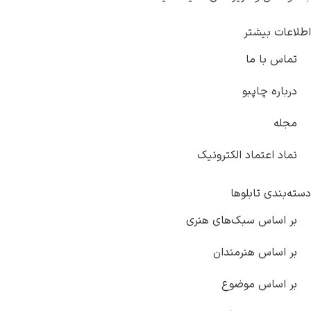
یشتر
ا ما
چاپبو
عتماد الکترونیک
 تابلوها
اس سبک‌های هنری
س هنرمندان
اس موضوع