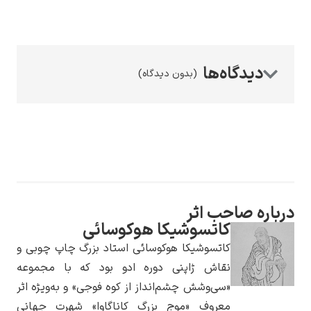
(بدون دیدگاه)
رامبرانت
پیر آگوست رنوآر
حب اثر
کاتسوشیکا هوکوسائی
کاتسوشیکا هوکوسائی استاد بزرگ چاپ چوبی و
نقاش ژاپنی دوره ادو بود که با مجموعه
«سی‌وشش چشم‌انداز از کوه فوجی» و به‌ویژه اثر
پل سزان
معروف «موج بزرگ کاناگاوا» شهرت جهانی