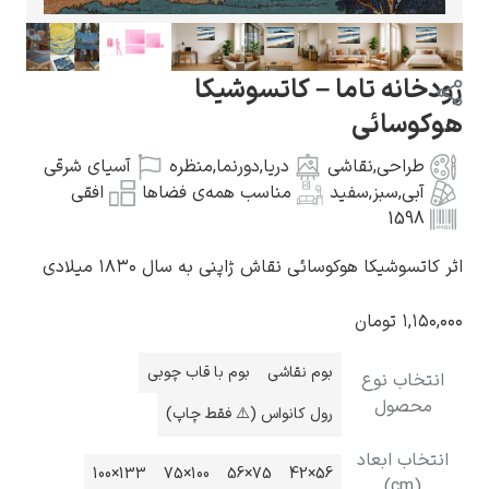
اما – کاتسوشیکا
ی
گوستاو کلیمت
قاشی
دریا
,
دورنما
,
منظره
آسیای شرقی
فید
مناسب همه‌ی فضاها
افقی
کوسائی نقاش ژاپنی به سال ۱۸۳۰ میلادی
ادوارد مونک
ن
بوم نقاشی
بوم با قاب چوبی
رول کانواس (⚠️ فقط چاپ)
د
کامی پیسارو
133×100
100×75
75×56
56×42