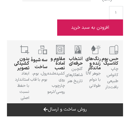
 به سبد خرید
ادوارد هاپر
گ‌های
انتخاب
مقاوم و
بدون
سه شیوهٔ
ده و
حرفه‌ای
آمادهٔ
کشیدگی
ساخت
ندگار
نصب
تصویر
گلچین
جوهر UV
کشیده‌شده
رول، بوم،
ابعاد
شاهکارهای
 دوام
روی
بوم با قاب
استاندارد
ادگار دگا
تاریخ هنر
لانی
چارچوب
با حفظ
روسی/ترمو
نسبت
اصلی
روش ساخت و ارسال
لودویگ دویچ