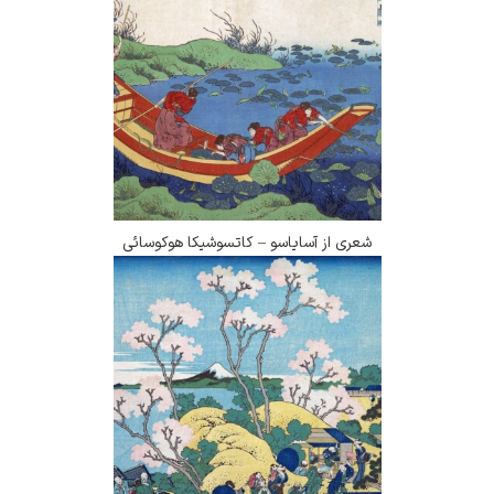
شعری از آسایاسو – کاتسوشیکا هوکوسائی