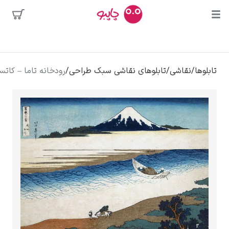
محبوب‌ترین
/
تابلوهای نقاشی سبک طراحی
/
رودخانه تاما – کاتسوشیکا هوکوسائی
هنرمندان
لی
کلود مونه
ونسان ون گوگ