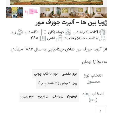
ین ها – آلبرت جوزف مور
دمیک
,
نقاشی
دوشیزگان
انگلستان
زرد
گوستاو کلیمت
سب همه‌ی فضاها
افقی
488
جوزف مور نقاش بریتانیایی به سال ۱۸۸۲ میلادی
تومان
ادوارد مونک
بوم نقاشی
بوم با قاب چوبی
ب نوع
ول
رول کانواس (⚠️ فقط چاپ)
 ابعاد
133×100
100×75
75×56
56×42
کامی پیسارو