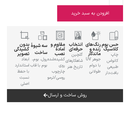
فزودن به سبد خرید
ادوارد هاپر
وم
رنگ‌های
انتخاب
مقاوم و
بدون
سه شیوهٔ
ک
زنده و
حرفه‌ای
آمادهٔ
کشیدگی
ساخت
ماندگار
نصب
تصویر
گلچین
جوهر UV
کشیده‌شده
رول، بوم،
ابعاد
شاهکارهای
با دوام
روی
بوم با قاب
استاندارد
تاریخ هنر
طولانی
چارچوب
با حفظ
ر
روسی/ترمو
نسبت
ادگار دگا
اصلی
روش ساخت و ارسال
لودویگ دویچ