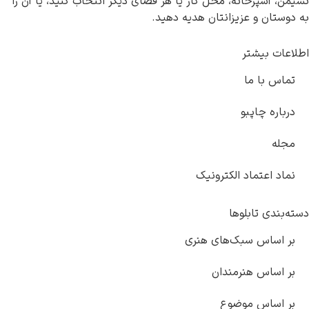
 آشپزخانه، محل کار یا هر فضای دیگر انتخاب کنید، یا آن را
تان و عزیزانتان هدیه دهید.
ات بیشتر
س با ما
اره چاپبو
له
د اعتماد الکترونیک
ندی تابلوها
 اساس سبک‌های هنری
اساس هنرمندان
 اساس موضوع