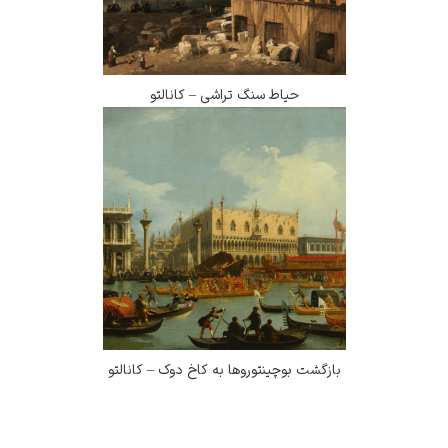
حیاط سنگ تراشی – کانالتو
بازگشت بوچینتوروها به کاخ دوک – کانالتو