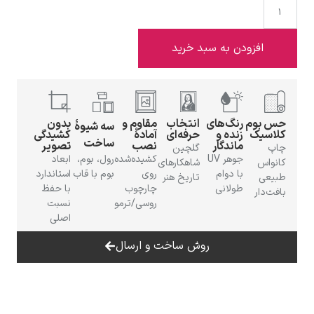
افزودن به سبد خرید
ادوارد هاپر
حس بوم
رنگ‌های
انتخاب
مقاوم و
بدون
سه شیوهٔ
کلاسیک
زنده و
حرفه‌ای
آمادهٔ
کشیدگی
ساخت
ماندگار
نصب
تصویر
چاپ
گلچین
جوهر UV
کشیده‌شده
رول، بوم،
ابعاد
کانواس
شاهکارهای
با دوام
روی
بوم با قاب
استاندارد
طبیعی
تاریخ هنر
طولانی
چارچوب
با حفظ
بافت‌دار
ادگار دگا
روسی/ترمو
نسبت
اصلی
روش ساخت و ارسال
لودویگ دویچ