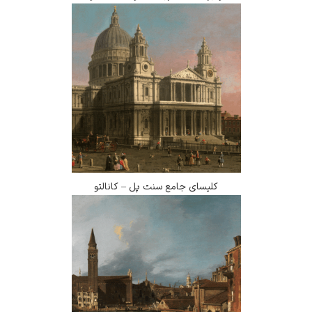
کلیسای جامع سنت پل – کانالتو