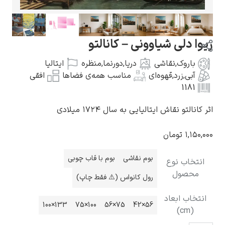
وا دلی شیاوونی – کانالتو
باروک
,
نقاشی
دریا
,
دورنما
,
منظره
ایتالیا
گوستاو کلیمت
آبی
,
زرد
,
قهوه‌ای
مناسب همه‌ی فضاها
افقی
1181
 کانالتو نقاش ایتالیایی به سال ۱۷۲۴ میلادی
۱,۱۵۰,۰
تومان
ادوارد مونک
بوم نقاشی
بوم با قاب چوبی
انتخاب نوع
محصول
رول کانواس (⚠️ فقط چاپ)
انتخاب ابعاد
133×100
100×75
75×56
56×42
(cm)
کامی پیسارو