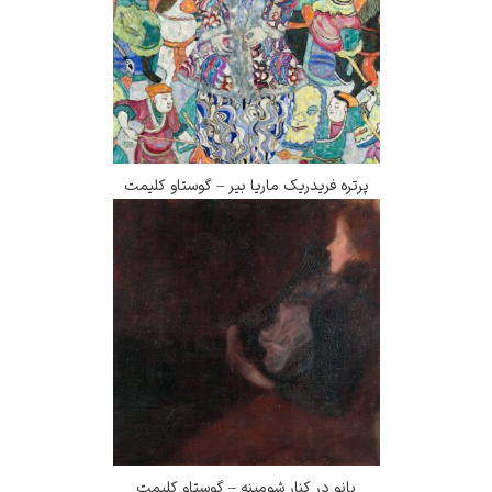
پرتره فریدریک ماریا بیر – گوستاو کلیمت
بانو در کنار شومینه – گوستاو کلیمت