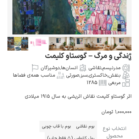
گوستاو کلیمت
و مرگ – گوستاو کلیمت
نیسم
,
نقاشی
انسان‌ها
,
دوشیزگان
فش
,
خاکستری
,
سبز
,
صورتی
مناسب همه‌ی فضاها
عی
1285
ادوارد مونک
 کلیمت نقاش اتریشی به سال ۱۹۱۵ میلادی
تومان
بوم نقاشی
بوم با قاب چوبی
ب نوع
کامی پیسارو
ول
رول کانواس (⚠️ فقط چاپ)