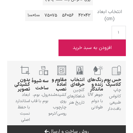
 ابعاد
100×100
75×75
56×56
42×42
ادوارد هاپر
فزودن به سبد خرید
م
رنگ‌های
انتخاب
مقاوم و
بدون
سه شیوهٔ
ادگار دگا
ک
زنده و
حرفه‌ای
آمادهٔ
کشیدگی
ساخت
ماندگار
نصب
تصویر
گلچین
جوهر UV
کشیده‌شده
رول، بوم،
ابعاد
شاهکارهای
با دوام
روی
بوم با قاب
استاندارد
تاریخ هنر
طولانی
چارچوب
با حفظ
ر
روسی/ترمو
نسبت
اصلی
لودویگ دویچ
روش ساخت و ارسال