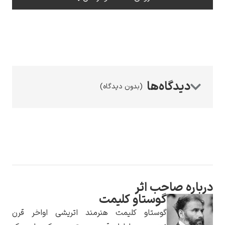
رامبرانت
(بدون دیدگاه)
پیر آگوست رنوآر
 صاحب اثر
گوستاو کلیمت
پل سزان
گوستاو کلیمت هنرمند اتریشی اواخر قرن