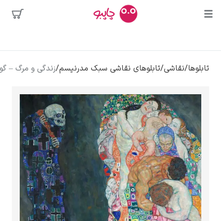
محبوب‌ترین
قاشی
/
تابلوهای نقاشی سبک مدرنیسم
/
زندگی و مرگ – گوستاو کلیمت
هنرمندان
وسه
ر دالی
الوا
کلود مونه
ونسان ون گوگ