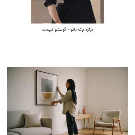
پرتره یک بانو – گوستاو کلیمت