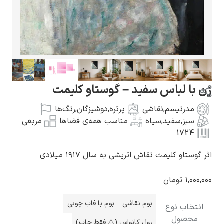
گوستاو کلیمت
س سفید – گوستاو کلیمت
,
نقاشی
پرتره
,
دوشیزگان
,
رنگ‌ها
د
,
سیاه
مناسب همه‌ی فضاها
مربعی
ادوارد مونک
 نقاش اتریشی به سال ۱۹۱۷ میلادی
ن
بوم نقاشی
بوم با قاب چوبی
کامی پیسارو
رول کانواس (⚠️ فقط چاپ)