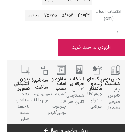
د
100×100
75×75
56×56
42×42
ادوارد هاپر
 به سبد خرید
گ‌های
انتخاب
مقاوم و
بدون
سه شیوهٔ
ادگار دگا
ده و
حرفه‌ای
آمادهٔ
کشیدگی
ساخت
ندگار
نصب
تصویر
گلچین
جوهر UV
کشیده‌شده
رول، بوم،
ابعاد
شاهکارهای
 دوام
روی
بوم با قاب
استاندارد
تاریخ هنر
لانی
چارچوب
با حفظ
روسی/ترمو
نسبت
اصلی
لودویگ دویچ
روش ساخت و ارسال