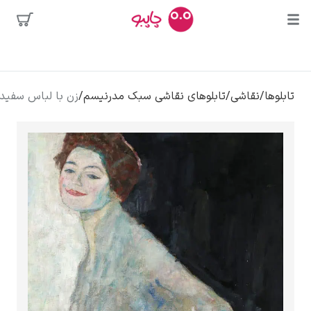
محبوب‌ترین
/
تابلوهای نقاشی سبک مدرنیسم
/
زن با لباس سفید – گوستاو کلیمت
هنرمندان
لی
کلود مونه
ونسان ون گوگ