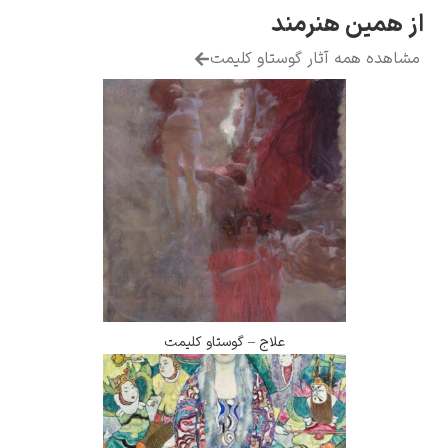
هنرمند
ثار گوستاو کلیمت
علاج – گوستاو کلیمت