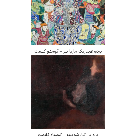
پرتره فریدریک ماریا بیر – گوستاو کلیمت
بانو در کنار شومینه – گوستاو کلیمت