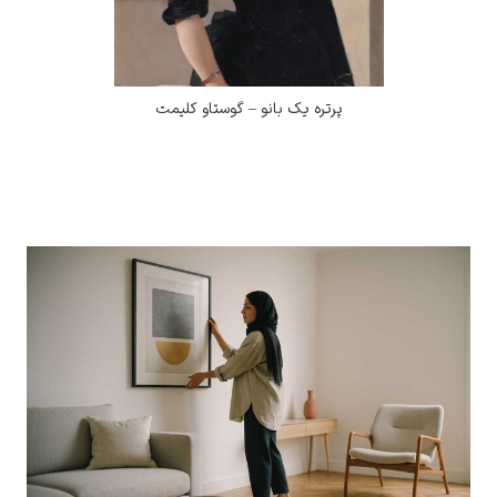
پرتره یک بانو – گوستاو کلیمت