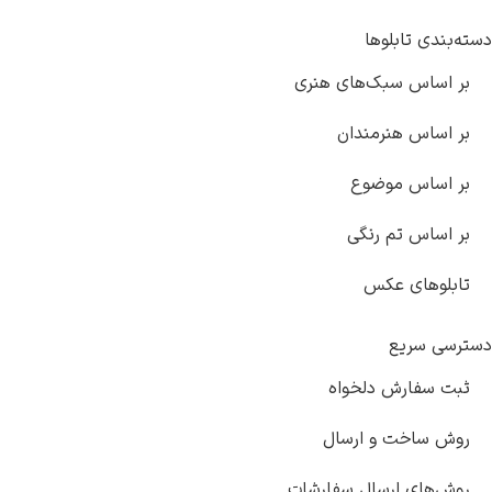
های هنری
دان
وع
گی
خواه
ارسال
ل سفارشات