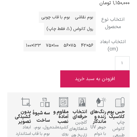
۱,۱۵
تومان
بوم نقاشی
بوم با قاب چوبی
تخاب نوع
حصول
رول کانواس (⚠️ فقط چاپ)
ادوارد هاپر
خاب ابعاد
133×100
100×75
75×56
56×42
(cm)
افزودن به سبد خرید
ادگار دگا
 بوم
رنگ‌های
انتخاب
مقاوم و
بدون
سه شیوهٔ
اسیک
زنده و
حرفه‌ای
آمادهٔ
کشیدگی
ساخت
ماندگار
نصب
تصویر
پ
گلچین
جوهر UV
کشیده‌شده
رول، بوم،
ابعاد
واس
شاهکارهای
لودویگ دویچ
با دوام
روی
بوم با قاب
استاندارد
یعی
تاریخ هنر