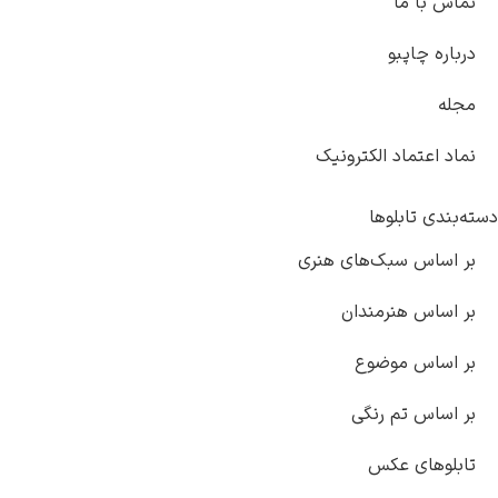
با ما
 چاپبو
عتماد الکترونیک
 تابلوها
اس سبک‌های هنری
اس هنرمندان
اس موضوع
اس تم رنگی
های عکس