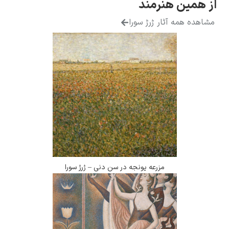
همین هنرمند
ده همه آثار ژرژ سورا
مزرعه یونجه در سن دنی – ژرژ سورا