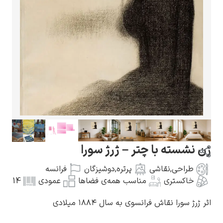
گوستاو کلیمت
ادوارد مونک
شسته با چتر – ژرژ سورا
طراحی
,
نقاشی
پرتره
,
دوشیزگان
فرانسه
خاکستری
مناسب همه‌ی فضاها
عمودی
14
ژ سورا نقاش فرانسوی به سال ۱۸۸۴ میلادی
کامی پیسارو