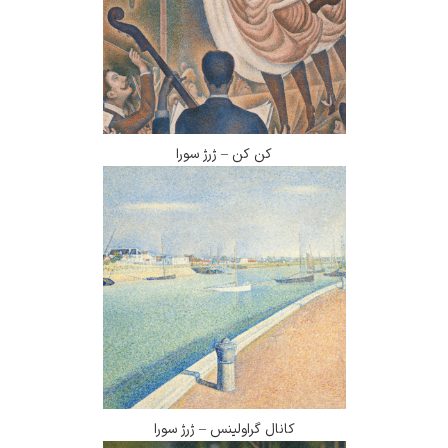
کن کن – ژرژ سورا
کانال گراولینس – ژرژ سورا