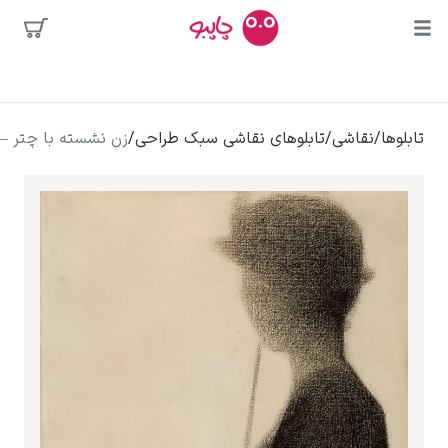
ین
وها
محبوب‌ترین
اسو
ا
/
نقاشی
/
تابلوهای نقاشی سبک طراحی
/
زن نشسته با چتر – ژرژ سورا
هنرمندان
لو بوسه
وادور دالی
دا کالوا
کلود مونه
ونسان ون گوگ