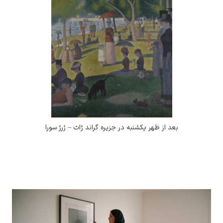
بعد از ظهر یکشنبه در جزیره گراند ژات – ژرژ سورا