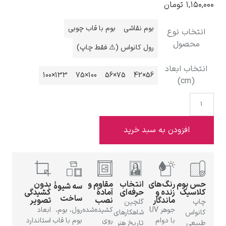
۱,۱۵۰,۰۰
تومان
بوم نقاشی
بوم با قاب چوبی
انتخاب نوع
محصول
رول کانواس (⚠️ فقط چاپ)
ادوارد هاپر
انتخاب ابعاد
133×100
100×75
75×56
56×42
(cm)
افزودن به سبد خرید
ادگار دگا
حس بوم
رنگ‌های
انتخاب
مقاوم و
بدون
سه شیوهٔ
کلاسیک
زنده و
حرفه‌ای
آمادهٔ
کشیدگی
ساخت
ماندگار
نصب
تصویر
چاپ
گلچین
جوهر UV
کشیده‌شده
رول، بوم،
ابعاد
کانواس
شاهکارهای
لودویگ دویچ
با دوام
روی
بوم با قاب
استاندارد
طبیعی
تاریخ هنر