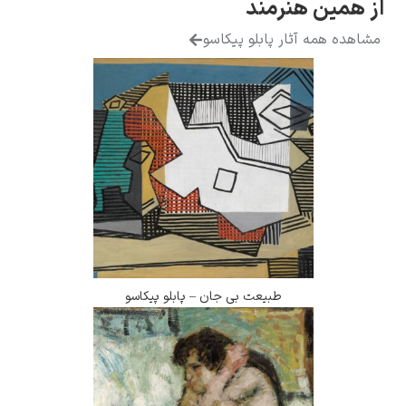
ز همین هنرمند
شاهده همه آثار پابلو پیکاسو
طبیعت بی جان – پابلو پیکاسو