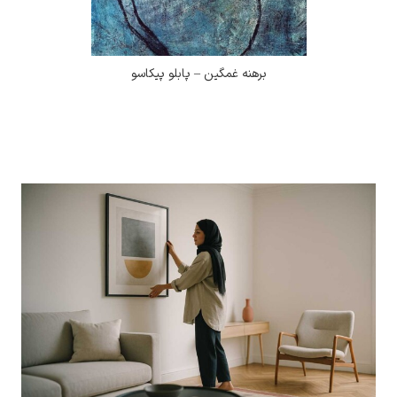
برهنه غمگین – پابلو پیکاسو