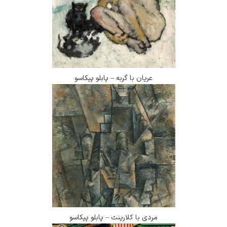
عریان با گربه – پابلو پیکاسو
مردی با کلارینت – پابلو پیکاسو