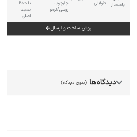
طولانی
چارچوب
با حفظ
بافت‌دار
روسی/ترمو
نسبت
اصلی
روش ساخت و ارسال
رامبرانت
(بدون دیدگاه)
پیر آگوست رنوآر
پل سزان