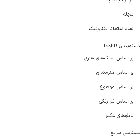
 الکترونیک
وها
ک‌های هنری
رمندان
وضوع
 رنگی
کس