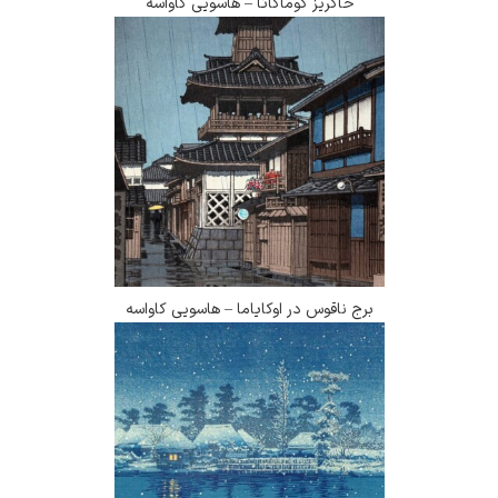
خاکریز کوماگاتا – هاسویی کاواسه
برج ناقوس در اوکایاما – هاسویی کاواسه