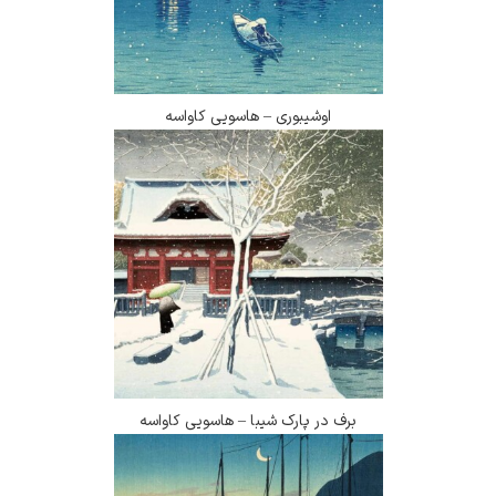
اوشیبوری – هاسویی کاواسه
برف در پارک شیبا – هاسویی کاواسه