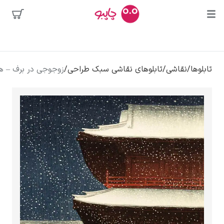
محبوب‌ترین
شی
/
تابلوهای نقاشی سبک طراحی
/
زوجوجی در برف – هاسویی کاواسه
هنرمندان
ه
دالی
ا
کلود مونه
ونسان ون گوگ