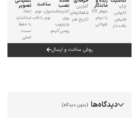
زنده و
حرفه‌ای
آمادهٔ
کشیدگی
ساخت
ماندگار
نصب
تصویر
گلچین
جوهر UV
کشیده‌شده
رول، بوم،
ابعاد
شاهکارهای
با دوام
روی
بوم با قاب
استاندارد
تاریخ هنر
طولانی
چارچوب
با حفظ
روسی/ترمو
نسبت
اصلی
رامبرانت
روش ساخت و ارسال
پیر آگوست رنوآر
(بدون دیدگاه)
پل سزان