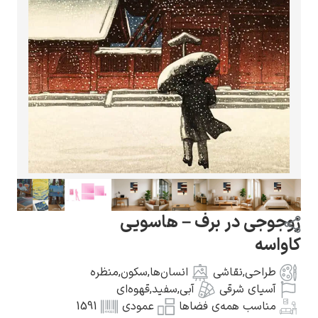
گوستاو کلیمت
ادوارد مونک
در برف – هاسویی
ی
,
نقاشی
انسان‌ها
,
سکون
,
منظره
 شرقی
آبی
,
سفید
,
قهوه‌ای
کامی پیسارو
 همه‌ی فضاها
عمودی
1591