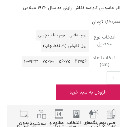
واسه نقاش ژاپنی به سال ۱۹۲۲ میلادی
مان
بوم نقاشی
بوم با قاب چوبی
ادوارد هاپر
نوع
ل
رول کانواس (⚠️ فقط چاپ)
عاد
133×100
100×75
75×56
56×42
ادگار دگا
دن به سبد خرید
لودویگ دویچ
رنگ‌های
انتخاب
مقاوم و
بدون
سه شیوهٔ