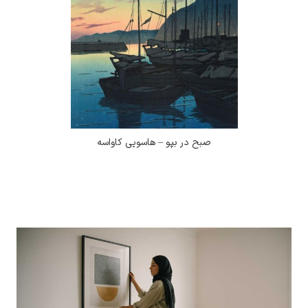
صبح در بپو – هاسویی کاواسه