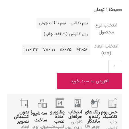
۱,۱۵۰,
تومان
بوم نقاشی
بوم با قاب چوبی
انتخاب نوع
محصول
رول کانواس (⚠️ فقط چاپ)
ادوارد هاپر
نتخاب ابعاد
133×100
100×75
75×56
56×42
(cm)
ادگار دگا
افزودن به سبد خرید
حس بوم
رنگ‌های
انتخاب
مقاوم و
بدون
سه شیوهٔ
کلاسیک
زنده و
حرفه‌ای
آمادهٔ
کشیدگی
ساخت
ماندگار
نصب
تصویر
لودویگ دویچ
چاپ
گلچین
جوهر UV
کشیده‌شده
رول، بوم،
ابعاد
کانواس
شاهکارهای