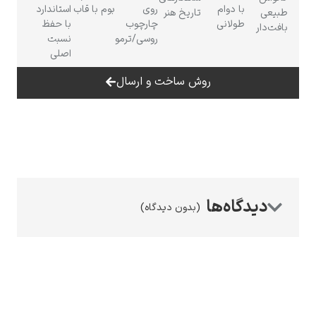
با دوام
روی
بوم با قاب
استاندارد
طبیعی
تاریخ هنر
طولانی
چارچوب
با حفظ
بافت‌دار
روسی/ترمو
نسبت
اصلی
روش ساخت و ارسال
رامبرانت
پیر آگوست رنوآر
(بدون دیدگاه)
پل سزان