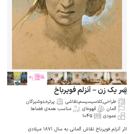
گوستاو کلیمت
ادوارد مونک
 یک زن – آنزلم فویرباخ
طراحی
,
کلاسیسیسم
,
نقاشی
پرتره
,
دوشیزگان
آلمان
قهوه‌ای
مناسب همه‌ی فضاها
عمودی
1045
کامی پیسارو
 آنزلم فویرباخ نقاش آلمانی به سال ۱۸۷۱ میلادی