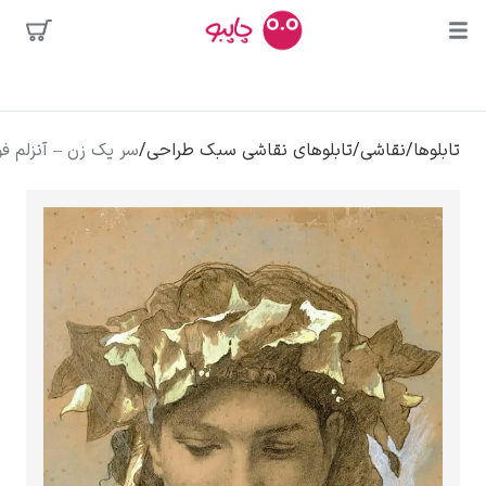
ترین
جوها
محبوب‌ترین
پیکاسو
لوها
/
نقاشی
/
تابلوهای نقاشی سبک طراحی
/
سر یک زن – آنزلم فویرباخ
هنرمندان
تابلو بوسه
سالوادور دالی
فریدا کالوا
کلود مونه
ونسان ون گوگ