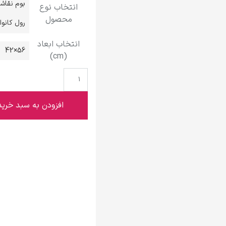
بوم نقاش
انتخاب نوع
گوستاو کلیمت
محصول
رول کانو
انتخاب ابعاد
56×42
(cm)
ادوارد مونک
افزودن به سبد خرید
کامی پیسارو
ادوارد هاپر