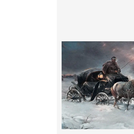
پیر آگوست رنوآر
پل سزان
یوهانس فرمیر
پرفروش‌ترین تابلوها