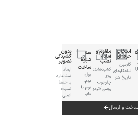
ی
انتخاب
مقاوم و
بدون
سه
حرفه‌ای
آمادهٔ
کشیدگی
شیوهٔ
نصب
تصویر
گلچین
ساخت
 UV
کشیده‌شده
ابعاد
شاهکارهای
رول،
روی
استاندارد
تاریخ هنر
بوم،
چارچوب
با حفظ
بوم با
روسی/ترمو
نسبت
قاب
اصلی
اخت و ارسال