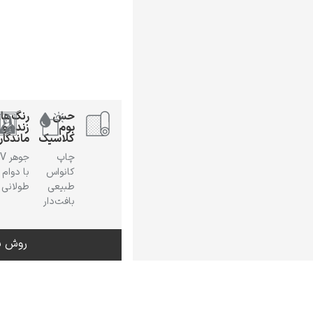
حس
رنگ‌ها
بوم
زنده و
کلاسیک
ماندگار
چاپ
جوهر
کانواس
با دوام
طبیعی
طولانی
بافت‌دار
روش س