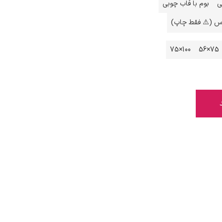
ی
بوم با قاب چوبی
اس (⚠️ فقط چاپ)
100×75
75×56