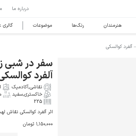
درباره ما
م
وها
محبوب‌ترین هنرمندان
هنرمندان
رنگ‌ها
موضوعات
گالری
آلفرد کوالسکی
کلود مونه
سفر در شبی ز
آلفرد کوالسکی
نقاشی
,
آکادمیک
ا
خاکستری
,
سفید
م
ونسان ون گوگ
225
اثر آلفرد کوالسکی نقاش له
۱,۱۵۰,۰۰۰
تومان