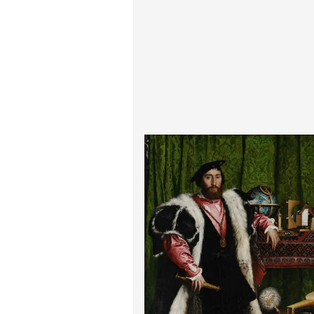
پیر آگوست رنوآر
پل سزان
یوهانس فرمیر
پرفروش‌ترین تابلوها