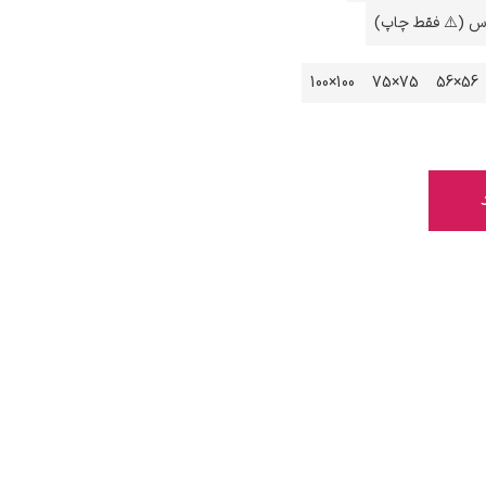
اس (⚠️ فقط چاپ)
100×100
75×75
56×56