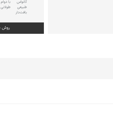
کانواس
با دوام
طبیعی
طولانی
بافت‌دار
روش س