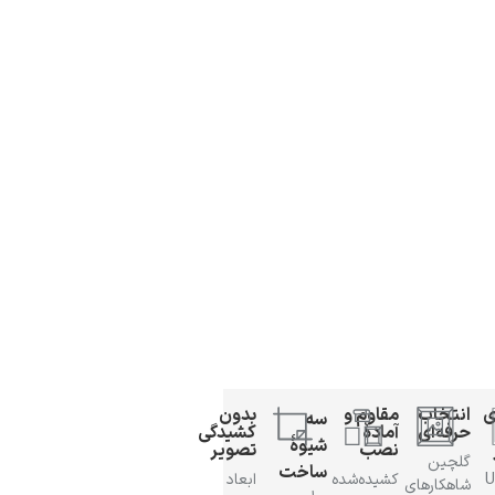
ی
انتخاب
مقاوم و
بدون
سه
حرفه‌ای
آمادهٔ
کشیدگی
شیوهٔ
نصب
تصویر
گلچین
ساخت
 UV
کشیده‌شده
ابعاد
شاهکارهای