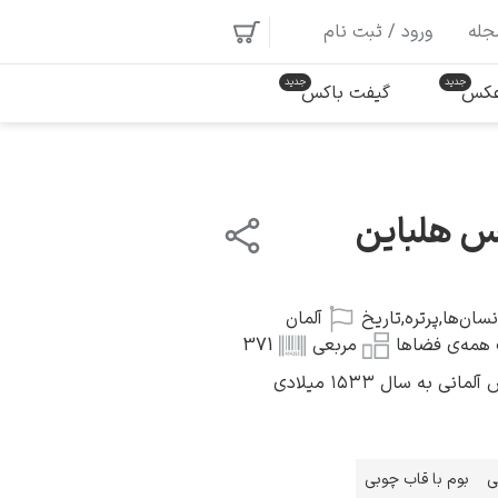
جله
ورود / ثبت نام
 عکس
گیفت باکس
س هلباین
نسان‌ها
,
پرتره
,
تاریخ
آلمان
همه‌ی فضاها
مربعی
371
 به سال ۱۵۳۳ میلادی
ی
بوم با قاب چوبی