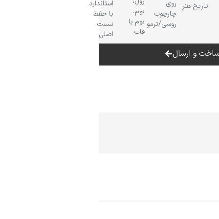
رول،
روی
استاندارد
تاریخ هنر
بوم،
چارچوب
با حفظ
بوم با
روسی/ترمو
نسبت
قاب
اصلی
اخت و ارسال