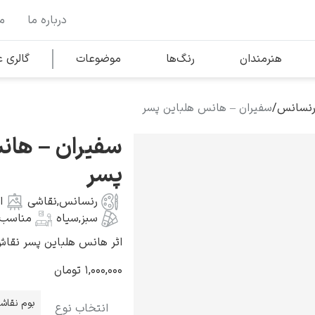
درباره ما
م
وها
محبوب‌ترین هنرمندان
هنرمندان
رنگ‌ها
موضوعات
گالری
رنسانس
/
سفیران – هانس هلباین پسر
کلود مونه
سفیران – هان
پسر
رنسانس
,
نقاشی
ا
سبز
,
سیاه
مناسب 
ونسان ون گوگ
اثر هانس هلباین پسر نقاش آلمانی
۱,۰۰۰,۰۰۰
تومان
بوم نقاش
انتخاب نوع