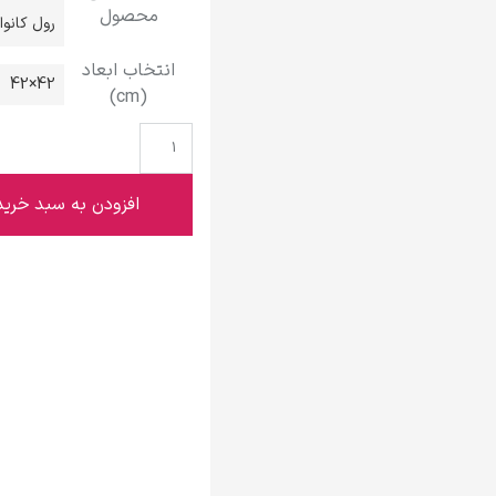
محصول
گوستاو کلیمت
رول کانو
انتخاب ابعاد
42×42
(cm)
ادوارد مونک
افزودن به سبد خرید
کامی پیسارو
ادوارد هاپر