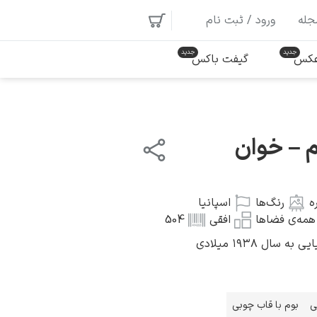
جله
ورود / ثبت نام
 عکس
گیفت باکس
م – خوان
ه
رنگ‌ها
اسپانیا
مه‌ی فضاها
افقی
504
سال ۱۹۳۸ میلادی
ی
بوم با قاب چوبی