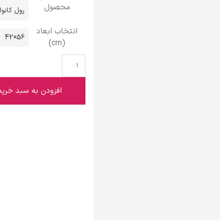
محصول
گوستاو کلیمت
رول کانو
انتخاب ابعاد
56×42
(cm)
ادوارد مونک
افزودن به سبد خرید
کامی پیسارو
ادوارد هاپر