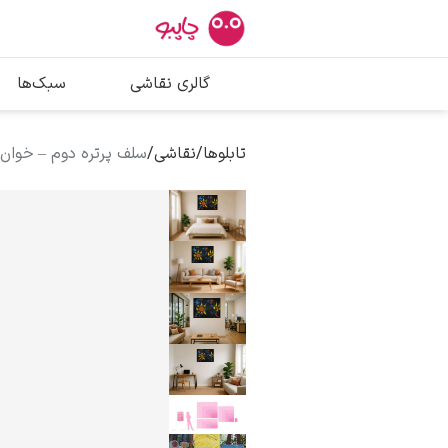
بیشترین جستج
گالری نقاشی
سبک‌ها
پیکاسو
تابلو بوسه
تابلوها
/
نقاشی
/
سلف پرتره دوم – خوان 
سالوادور دالی
فریدا کالوا