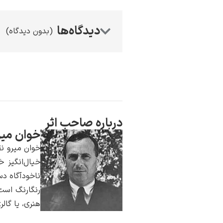
(بدون دیدگاه)
درباره صاحب اثر
خوان میر
خوان میرو نق
خیال‌انگیز 
ناخودآگاه دس
رنگارنگ است.
هنری، یا گال