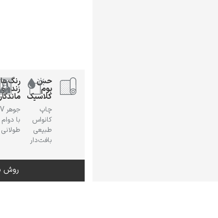
حس
رنگ‌ها
بوم
زنده و
کلاسیک
ماندگار
چاپ
جوهر
کانواس
با دوام
طبیعی
طولانی
بافت‌دار
روش س