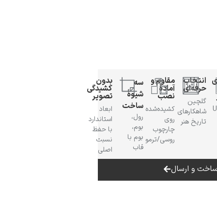
ی
انتخاب
مقاوم و
بدون
سه
حرفه‌ای
آمادهٔ
کشیدگی
شیوهٔ
نصب
تصویر
گلچین
ساخت
 UV
کشیده‌شده
ابعاد
شاهکارهای
رول،
روی
استاندارد
تاریخ هنر
بوم،
چارچوب
با حفظ
بوم با
روسی/ترمو
نسبت
قاب
اصلی
اخت و ارسال