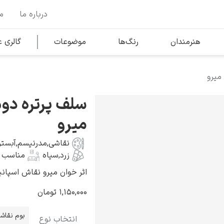
درباره ما
م
وها
محبوب‌ترین هنرمندان
هنرمندان
رنگ‌ها
موضوعات
گالری
میرو
کلود مونه
سلف پرتره دو
میرو
نقاشی
,
مدرنیسم
,
آبستر
زرد
,
سیاه
مناسب ه
ونسان ون گوگ
اثر خوان میرو نقاش اسپانیایی به 
۱,۱۵۰,۰۰۰
تومان
بوم نقاش
انتخاب نوع