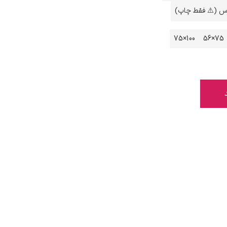
اس (⚠️ فقط چاپ)
100×75
75×56