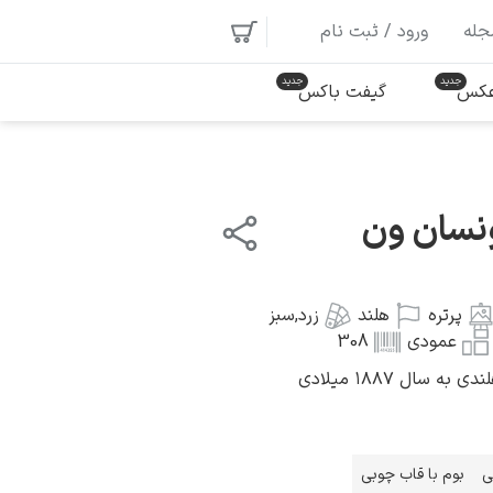
جله
ورود / ثبت نام
 عکس
گیفت باکس
ونسان ون
پرتره
هلند
زرد
,
سبز
عمودی
308
سال ۱۸۸۷ میلادی
ی
بوم با قاب چوبی