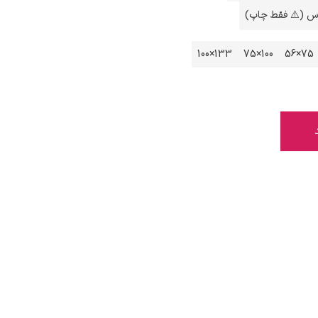
اس (⚠️ فقط چاپ)
133×100
100×75
75×56