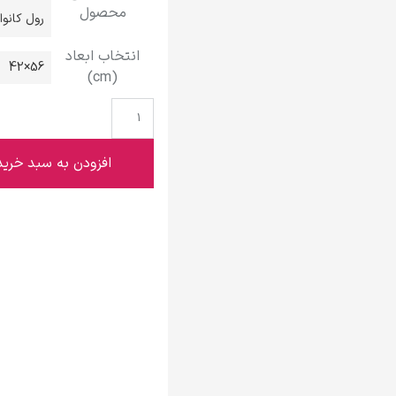
محصول
گوستاو کلیمت
رول کانو
انتخاب ابعاد
56×42
(cm)
ادوارد مونک
افزودن به سبد خرید
کامی پیسارو
ادوارد هاپر