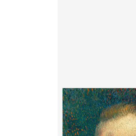
پیر آگوست رنوآر
پل سزان
یوهانس فرمیر
پرفروش‌ترین تابلوها