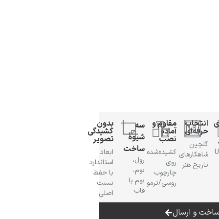
ی
انتخاب
مقاوم و
بدون
سه
حرفه‌ای
آمادهٔ
کشیدگی
شیوهٔ
نصب
تصویر
گلچین
ساخت
 UV
کشیده‌شده
ابعاد
شاهکارهای
رول،
روی
استاندارد
تاریخ هنر
بوم،
چارچوب
با حفظ
بوم با
روسی/ترمو
نسبت
قاب
اصلی
اخت و ارسال