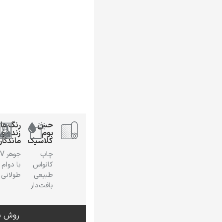
حس
رنگ‌ها
بوم
زنده و
کلاسیک
ماندگار
چاپ
جوهر
کانواس
با دوام
طبیعی
طولانی
بافت‌دار
روش س