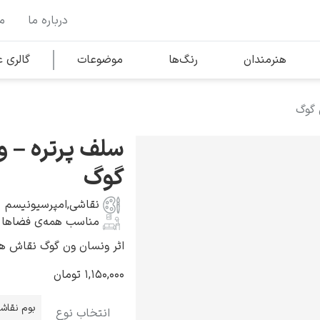
درباره ما
م
وها
محبوب‌ترین هنرمندان
هنرمندان
رنگ‌ها
موضوعات
گالری
 گوگ
کلود مونه
سلف پرتره – 
گوگ
نقاشی
,
امپرسیونیسم
مناسب همه‌ی فضاها
ونسان ون گوگ
اثر ونسان ون گوگ نقاش هلندی به 
۱,۱۵۰,۰۰۰
تومان
بوم نقاش
انتخاب نوع