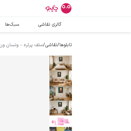
بیشترین جستج
گالری نقاشی
سبک‌ها
پیکاسو
تابلو بوسه
تابلوها
/
نقاشی
/
سلف پرتره – ونسان ون
سالوادور دالی
فریدا کالوا