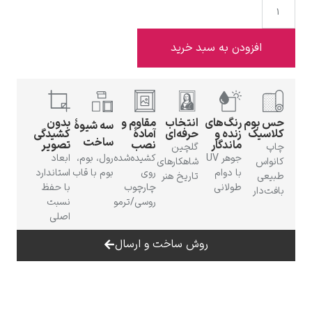
 به سبد خرید
ادوارد هاپر
گ‌های
انتخاب
مقاوم و
بدون
سه شیوهٔ
ده و
حرفه‌ای
آمادهٔ
کشیدگی
ساخت
دگار
نصب
تصویر
گلچین
جوهر UV
کشیده‌شده
رول، بوم،
ابعاد
شاهکارهای
دوام
روی
بوم با قاب
استاندارد
تاریخ هنر
لانی
چارچوب
با حفظ
ادگار دگا
روسی/ترمو
نسبت
اصلی
روش ساخت و ارسال
لودویگ دویچ