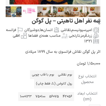
ل تاهیتی – پل گوگن
نیسم
,
نقاشی
انسان‌ها
,
دوشیزگان
فرانسه
گوستاو کلیمت
ارنجی
مناسب همه‌ی فضاها
افقی
فرانسوی به سال ۱۸۹۹ میلادی
ن
ادوارد مونک
بوم نقاشی
بوم با قاب چوبی
رول کانواس (⚠️ فقط چاپ)
د
133×100
100×75
75×56
56×42
کامی پیسارو