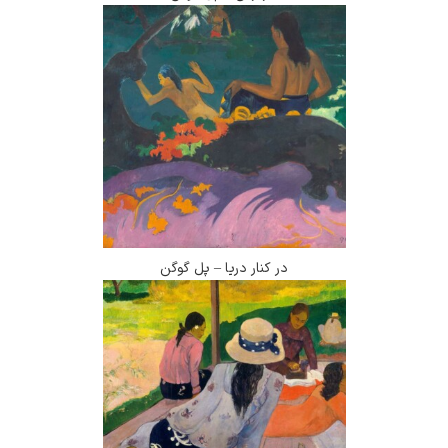
در کنار دریا – پل گوگن