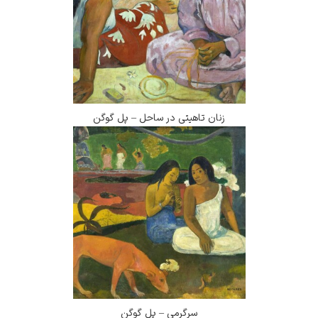
زنان تاهیتی در ساحل – پل گوگن
سرگرمی – پل گوگن