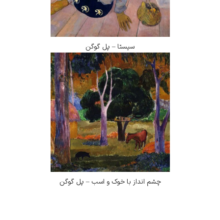
سیستا – پل گوگن
چشم انداز با خوک و اسب – پل گوگن