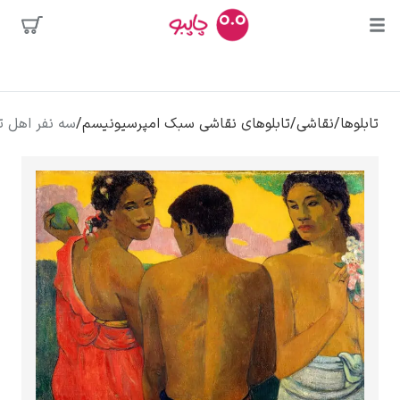
محبوب‌ترین
/
تابلوهای نقاشی سبک امپرسیونیسم
/
سه نفر اهل تاهیتی – پل گوگن
هنرمندان
ی
کلود مونه
ونسان ون گوگ