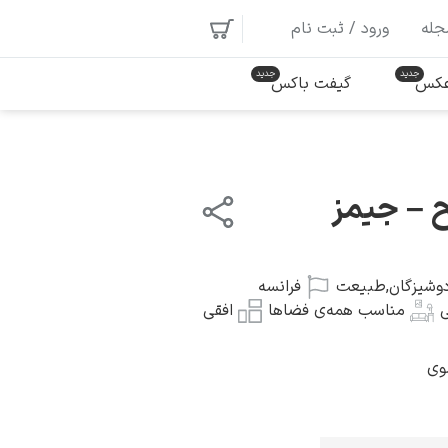
جله
ورود / ثبت نام
 عکس
گیفت باکس
 – جیمز
وشیزگان
,
طبیعت
فرانسه
ی
مناسب همه‌ی فضاها
افقی
وی