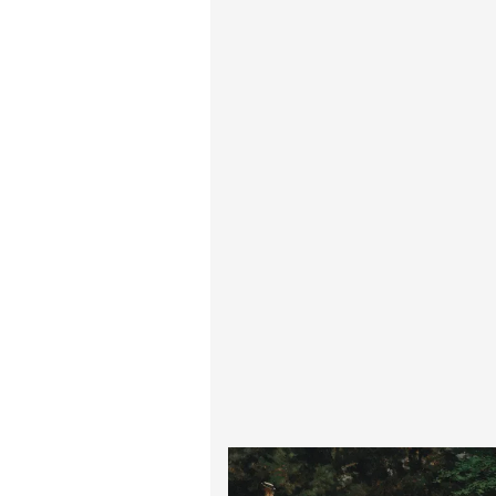
پیر آگوست رنوآر
پل سزان
یوهانس فرمیر
پرفروش‌ترین تابلوها