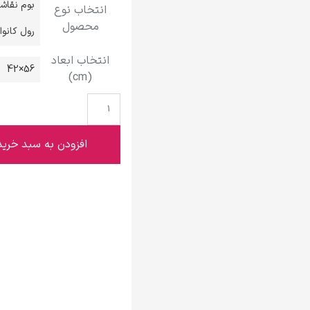
بوم نقاش
انتخاب نوع
گوستاو کلیمت
محصول
رول کانو
انتخاب ابعاد
56×42
(cm)
ادوارد مونک
افزودن به سبد خرید
کامی پیسارو
ادوارد هاپر