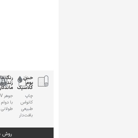
حس
رنگ‌ها
بوم
زنده و
کلاسیک
ماندگار
چاپ
جوهر
کانواس
با دوام
طبیعی
طولانی
بافت‌دار
روش س