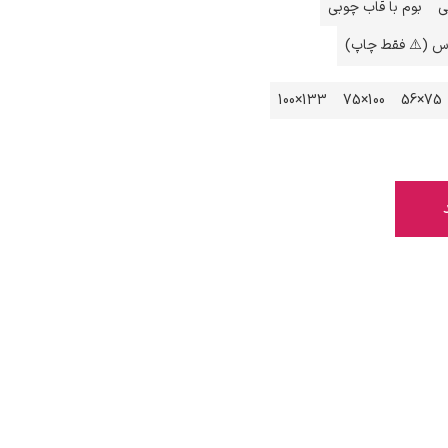
ی
بوم با قاب چوبی
اس (⚠️ فقط چاپ)
133×100
100×75
75×56