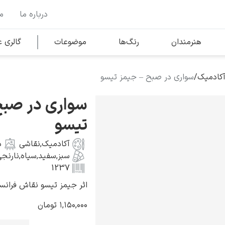
درباره ما
م
وها
محبوب‌ترین هنرمندان
هنرمندان
رنگ‌ها
موضوعات
گالری
آکادمیک
/
سواری در صبح – جیمز تیسو
کلود مونه
سواری در صبح
تیسو
آکادمیک
,
نقاشی
د
سبز
,
سفید
,
سیاه
,
نارنج
ونسان ون گوگ
1237
اثر جیمز تیسو نقاش فرانس
۱,۱۵۰,۰۰۰
تومان