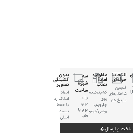
ی
انتخاب
مقاوم و
بدون
سه
حرفه‌ای
آمادهٔ
کشیدگی
شیوهٔ
نصب
تصویر
گلچین
ساخت
 UV
کشیده‌شده
ابعاد
شاهکارهای
رول،
روی
استاندارد
تاریخ هنر
بوم،
چارچوب
با حفظ
بوم با
روسی/ترمو
نسبت
قاب
اصلی
اخت و ارسال