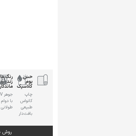
حس
رنگ‌ها
بوم
زنده و
کلاسیک
ماندگار
چاپ
جوهر
کانواس
با دوام
طبیعی
طولانی
بافت‌دار
روش س