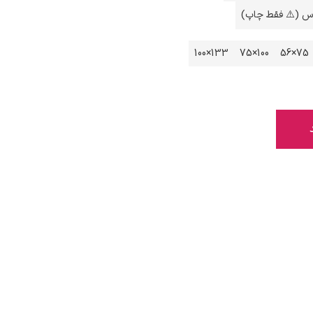
اس (⚠️ فقط چاپ)
133×100
100×75
75×56