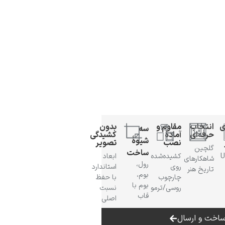
ی
انتخاب
مقاوم و
بدون
سه
حرفه‌ای
آمادهٔ
کشیدگی
شیوهٔ
نصب
تصویر
گلچین
ساخت
 UV
کشیده‌شده
ابعاد
شاهکارهای
رول،
روی
استاندارد
تاریخ هنر
بوم،
چارچوب
با حفظ
بوم با
روسی/ترمو
نسبت
قاب
اصلی
اخت و ارسال