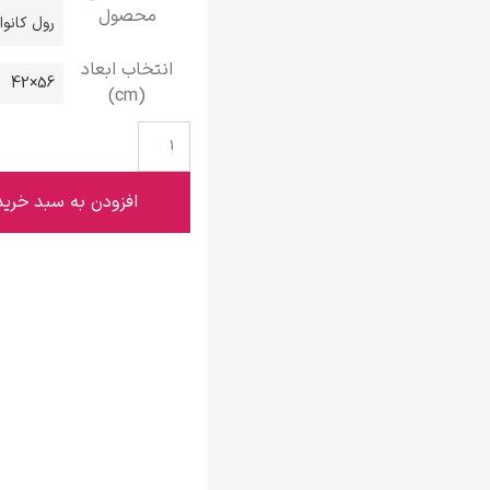
محصول
گوستاو کلیمت
رول کانو
انتخاب ابعاد
56×42
(cm)
ادوارد مونک
افزودن به سبد خرید
کامی پیسارو
ادوارد هاپر