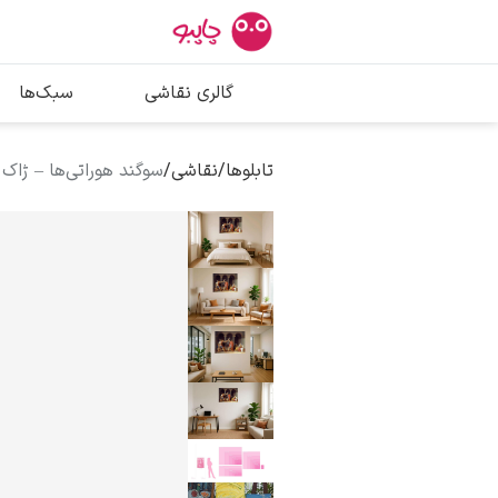
بیشترین جستج
گالری نقاشی
سبک‌ها
پیکاسو
تابلو بوسه
تابلوها
/
نقاشی
/
سوگند هوراتی‌ها – ژاک 
سالوادور دالی
فریدا کالوا