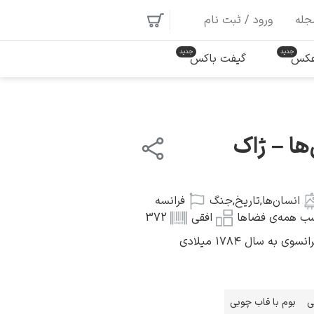
جله
ورود / ثبت نام
 عکس
گیفت باکس
ها – ژاک
انسان‌ها
,
تاریخ
,
جنگ
فرانسه
ب همه‌ی فضاها
افقی
372
به سال ۱۷۸۴ میلادی
ی
بوم با قاب چوبی