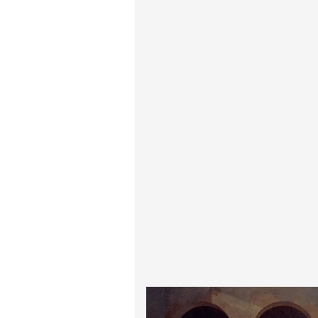
پیر آگوست رنوآر
پل سزان
یوهانس فرمیر
پرفروش‌ترین تابلوها