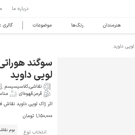
درباره ما
م
وها
محبوب‌ترین هنرمندان
هنرمندان
رنگ‌ها
موضوعات
گالری
لویی داوید
کلود مونه
سوگند هوراتی‌
لویی داوید
نقاشی
,
کلاسیسیسم
قرمز
,
قهوه‌ای
مناس
ونسان ون گوگ
اثر ژاک لویی داوید نقاش فرانسوی 
۱,۱۵۰,۰۰۰
تومان
بوم نقاش
انتخاب نوع