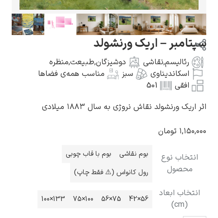
پتامبر – اریک ورنشولد
رئالیسم
,
نقاشی
دوشیزگان
,
طبیعت
,
منظره
گوستاو کلیمت
اسکاندیناوی
سبز
مناسب همه‌ی فضاها
افقی
501
ر اریک ورنشولد نقاش نروژی به سال ۱۸۸۳ میلادی
۱,۱۵۰,۰
تومان
ادوارد مونک
بوم نقاشی
بوم با قاب چوبی
انتخاب نوع
محصول
رول کانواس (⚠️ فقط چاپ)
انتخاب ابعاد
133×100
100×75
75×56
56×42
(cm)
کامی پیسارو