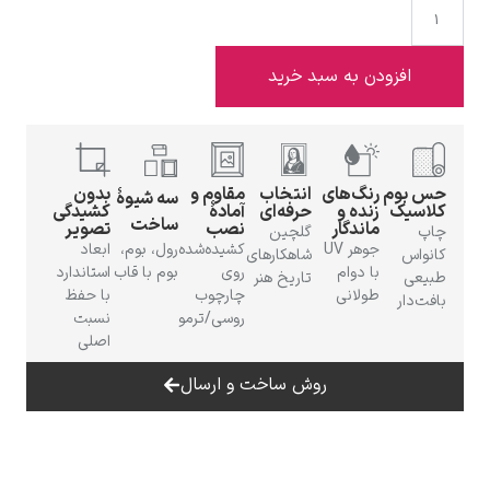
افزودن به سبد خرید
ادوارد هاپر
حس بوم
رنگ‌های
انتخاب
مقاوم و
بدون
سه شیوهٔ
کلاسیک
زنده و
حرفه‌ای
آمادهٔ
کشیدگی
ساخت
ماندگار
نصب
تصویر
چاپ
گلچین
جوهر UV
کشیده‌شده
رول، بوم،
ابعاد
کانواس
شاهکارهای
با دوام
روی
بوم با قاب
استاندارد
طبیعی
تاریخ هنر
طولانی
چارچوب
با حفظ
بافت‌دار
ادگار دگا
روسی/ترمو
نسبت
اصلی
روش ساخت و ارسال
لودویگ دویچ