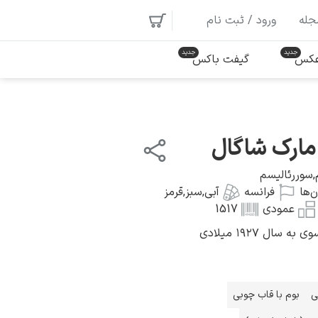
جله
ورود / ثبت نام
 عکس
گیفت باکس
مارک شاگال
,
سوررئالیسم
‌ها
فرانسه
آبی
,
سبز
,
قرمز
عمودی
1517
ال ۱۹۲۷ میلادی
ی
بوم با قاب چوبی