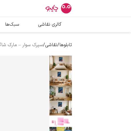
بیشترین جستج
گالری نقاشی
سبک‌ها
پیکاسو
تابلو بوسه
تابلوها
/
نقاشی
/
سیرک سوار – مارک شاگ
سالوادور دالی
فریدا کالوا