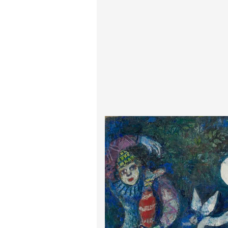
پیر آگوست رنوآر
پل سزان
یوهانس فرمیر
پرفروش‌ترین تابلوها