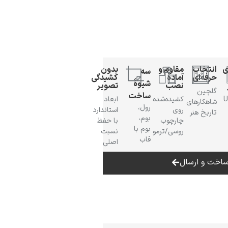
ی
انتخاب
مقاوم و
بدون
سه
حرفه‌ای
آمادهٔ
کشیدگی
شیوهٔ
نصب
تصویر
گلچین
ساخت
 UV
کشیده‌شده
ابعاد
شاهکارهای
رول،
روی
استاندارد
تاریخ هنر
بوم،
چارچوب
با حفظ
بوم با
روسی/ترمو
نسبت
قاب
اصلی
اخت و ارسال