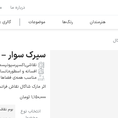
درباره ما
م
وها
محبوب‌ترین هنرمندان
هنرمندان
رنگ‌ها
موضوعات
گالری
ال
کلود مونه
سیرک سوار – 
نقاشی
,
اکسپرسیونیسم
افسانه و اسطوره
,
انسان
مناسب همه‌ی فضاها
اثر مارک شاگال نقاش فرانسوی به س
ونسان ون گوگ
۱,۱۵۰,۰۰۰
تومان
بوم نقاش
انتخاب نوع
محصول