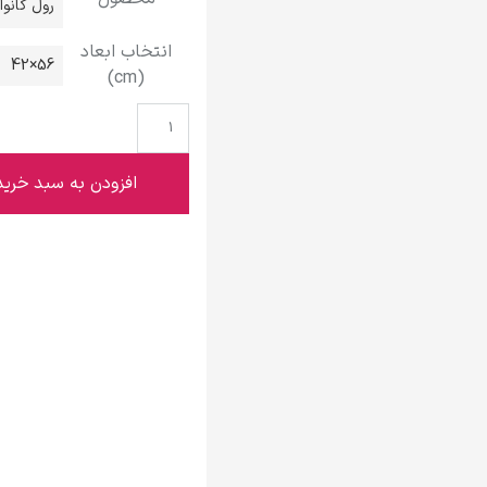
رول کانو
گوستاو کلیمت
انتخاب ابعاد
56×42
(cm)
ادوارد مونک
افزودن به سبد خرید
کامی پیسارو
ادوارد هاپر