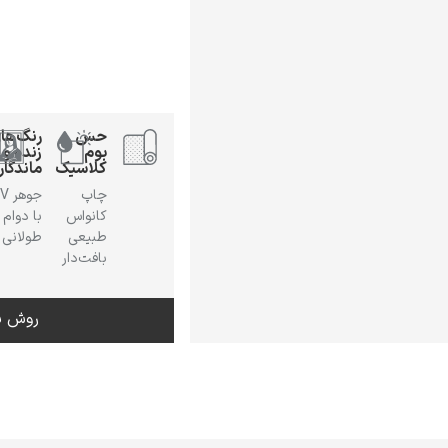
حس
رنگ‌ها
بوم
زنده و
کلاسیک
ماندگار
چاپ
جوهر
کانواس
با دوام
طبیعی
طولانی
بافت‌دار
روش س