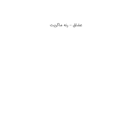
عشاق – رنه ماگریت