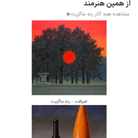
 هنرمند
 آثار رنه ماگریت
ضیافت – رنه ماگریت