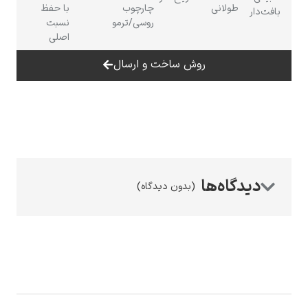
طولانی
چارچوب
با حفظ
روسی/ترمو
نسبت
اصلی
روش ساخت و ارسال
رامبرانت
(بدون دیدگاه)
پیر آگوست رنوآر
پل سزان