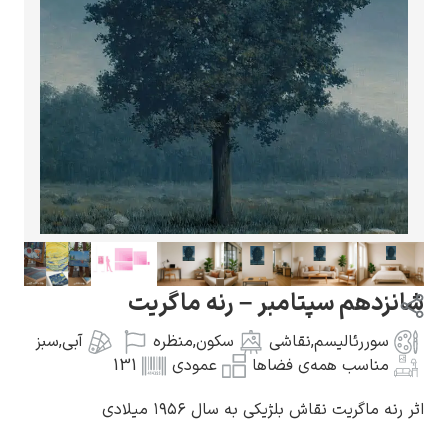
گوستاو کلیمت
ادوارد مونک
سپتامبر – رنه ماگریت
لیسم
,
نقاشی
سکون
,
منظره
آبی
,
سبز
 همه‌ی فضاها
عمودی
131
نقاش بلژیکی به سال ۱۹۵۶ میلادی
کامی پیسارو