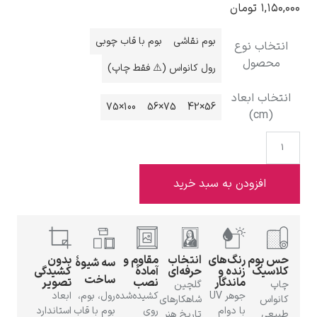
مان
بوم نقاشی
بوم با قاب چوبی
وع
رول کانواس (⚠️ فقط چاپ)
ادوارد هاپر
عاد
100×75
75×56
56×42
دن به سبد خرید
ادگار دگا
رنگ‌های
انتخاب
مقاوم و
بدون
سه شیوهٔ
زنده و
حرفه‌ای
آمادهٔ
کشیدگی
ساخت
ماندگار
نصب
تصویر
گلچین
جوهر UV
کشیده‌شده
رول، بوم،
ابعاد
شاهکارهای
لودویگ دویچ
با دوام
روی
بوم با قاب
استاندارد
تاریخ هنر