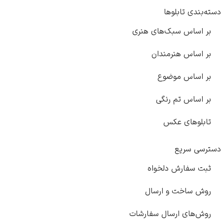
ها
ک‌های هنری
مندان
ضوع
رنگی
کس
دلخواه
 ارسال
سال سفارشات