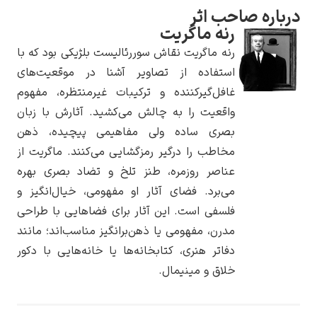
احب اثر
رنه ماگریت
رنه ماگریت نقاش سوررئالیست بلژیکی بود که با
استفاده از تصاویر آشنا در موقعیت‌های
یوهانس فرمیر
غافل‌گیرکننده و ترکیبات غیرمنتظره، مفهوم
واقعیت را به چالش می‌کشید. آثارش با زبان
پرفروش‌ترین
تابلوها
بصری ساده ولی مفاهیمی پیچیده، ذهن
مخاطب را درگیر رمزگشایی می‌کنند. ماگریت از
عناصر روزمره، طنز تلخ و تضاد بصری بهره
می‌برد. فضای آثار او مفهومی، خیال‌انگیز و
فلسفی است. این آثار برای فضاهایی با طراحی
مدرن، مفهومی یا ذهن‌برانگیز مناسب‌اند؛ مانند
دفاتر هنری، کتابخانه‌ها یا خانه‌هایی با دکور
خلاق و مینیمال.