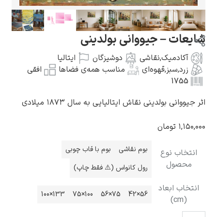
ات – جیووانی بولدینی
آکادمیک
,
نقاشی
دوشیزگان
ایتالیا
گوستاو کلیمت
زرد
,
سبز
,
قهوه‌ای
مناسب همه‌ی فضاها
افقی
1755
وانی بولدینی نقاش ایتالیایی به سال ۱۸۷۳ میلادی
۱,۱
تومان
ادوارد مونک
بوم نقاشی
بوم با قاب چوبی
خاب نوع
حصول
رول کانواس (⚠️ فقط چاپ)
اب ابعاد
133×100
100×75
75×56
56×42
(cm)
کامی پیسارو