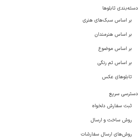
 تابلوها
اس سبک‌های هنری
س هنرمندان
اس موضوع
س تم رنگی
های عکس
سریع
فارش دلخواه
اخت و ارسال
ای ارسال سفارشات