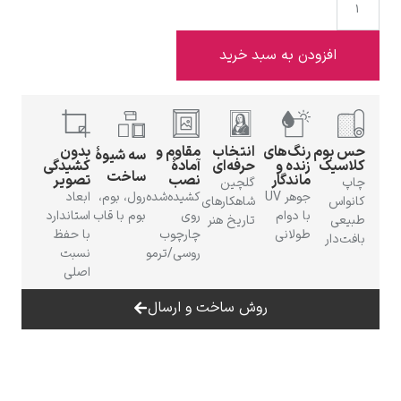
افزودن به سبد خرید
ادوارد هاپر
 بوم
رنگ‌های
انتخاب
مقاوم و
بدون
سه شیوهٔ
سیک
زنده و
حرفه‌ای
آمادهٔ
کشیدگی
ساخت
ماندگار
نصب
تصویر
گلچین
جوهر UV
کشیده‌شده
رول، بوم،
ابعاد
واس
شاهکارهای
با دوام
روی
بوم با قاب
استاندارد
عی
تاریخ هنر
طولانی
چارچوب
با حفظ
‌دار
ادگار دگا
روسی/ترمو
نسبت
اصلی
روش ساخت و ارسال
لودویگ دویچ