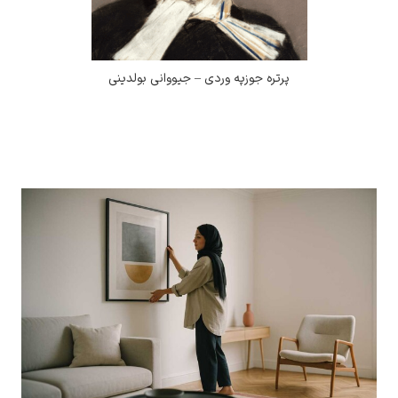
پرتره جوزپه وردی – جیووانی بولدینی