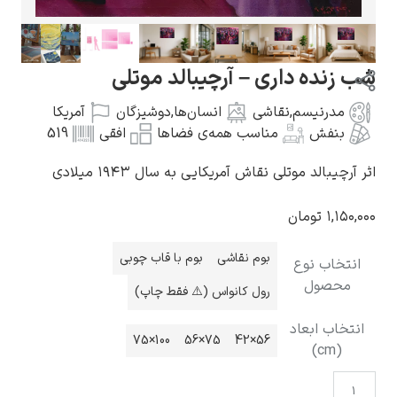
 داری – آرچیبالد موتلی
سم
,
نقاشی
انسان‌ها
,
دوشیزگان
آمریکا
گوستاو کلیمت
مناسب همه‌ی فضاها
افقی
519
موتلی نقاش آمریکایی به سال ۱۹۴۳ میلادی
مان
ادوارد مونک
بوم نقاشی
بوم با قاب چوبی
نوع
ل
رول کانواس (⚠️ فقط چاپ)
عاد
100×75
75×56
56×42
کامی پیسارو