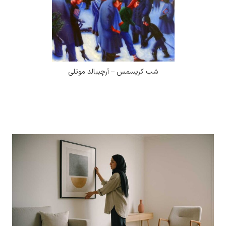
شب کریسمس – آرچیبالد موتلی