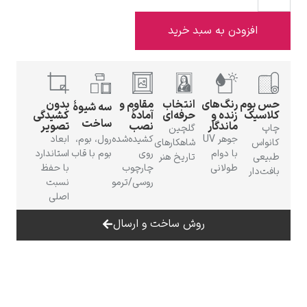
دن به سبد خرید
ادوارد هاپر
رنگ‌های
انتخاب
مقاوم و
بدون
سه شیوهٔ
زنده و
حرفه‌ای
آمادهٔ
کشیدگی
ساخت
ماندگار
نصب
تصویر
گلچین
جوهر UV
کشیده‌شده
رول، بوم،
ابعاد
شاهکارهای
با دوام
روی
بوم با قاب
استاندارد
تاریخ هنر
طولانی
چارچوب
با حفظ
روسی/ترمو
نسبت
ادگار دگا
اصلی
روش ساخت و ارسال
لودویگ دویچ