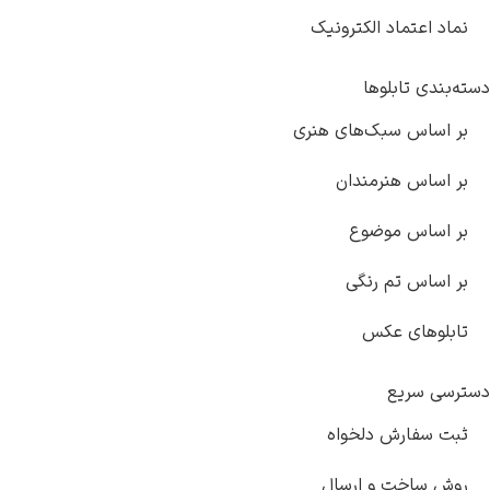
 الکترونیک
وها
ک‌های هنری
رمندان
وضوع
 رنگی
کس
دلخواه
و ارسال