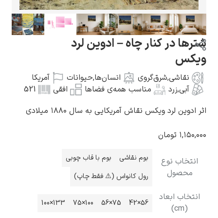
شترها در کنار چاه – ادوین لرد
ویکس
گوستاو کلیمت
نقاشی
,
شرق‌گروی
انسان‌ها
,
حیوانات
آمریکا
آبی
,
زرد
مناسب همه‌ی فضاها
افقی
521
اثر ادوین لرد ویکس نقاش آمریکایی به سال ۱۸۸۰ میلادی
۱,۱۵۰,۰۰۰
تومان
ادوارد مونک
بوم نقاشی
بوم با قاب چوبی
انتخاب نوع
محصول
رول کانواس (⚠️ فقط چاپ)
انتخاب ابعاد
133×100
100×75
75×56
56×42
(cm)
کامی پیسارو