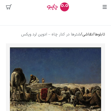
بیشترین
جستجوها
محبوب‌ترین
پیکاسو
تابلوها
/
نقاشی
/
شترها در کنار چاه – ادوین لرد ویکس
هنرمندان
تابلو بوسه
سالوادور دالی
فریدا کالوا
کلود مونه
ونسان ون گوگ