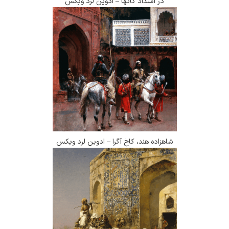
در امتداد گاتها – ادوین لرد ویکس
شاهزاده هند، کاخ آگرا – ادوین لرد ویکس