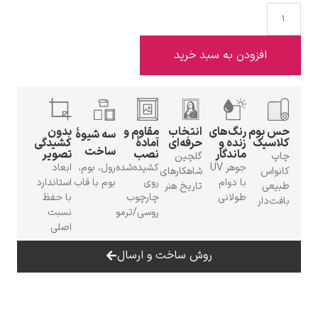
افزودن به سبد خرید
ادوارد هاپر
حس بوم
رنگ‌های
انتخاب
مقاوم و
بدون
سه شیوهٔ
کلاسیک
زنده و
حرفه‌ای
آمادهٔ
کشیدگی
ساخت
ماندگار
نصب
تصویر
چاپ
گلچین
جوهر UV
کشیده‌شده
رول، بوم،
ابعاد
کانواس
شاهکارهای
با دوام
روی
بوم با قاب
استاندارد
طبیعی
تاریخ هنر
ادگار دگا
طولانی
چارچوب
با حفظ
بافت‌دار
روسی/ترمو
نسبت
اصلی
روش ساخت و ارسال
لودویگ دویچ