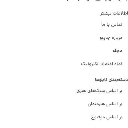
یشتر
ا ما
چاپبو
تماد الکترونیک
تابلوها
س سبک‌های هنری
س هنرمندان
س موضوع