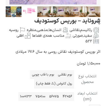
اید – بوریس کوستودیف
ئالیسم
,
نقاشی
انسان‌ها
,
مذهبی
,
منظره
روسیه
گوستاو کلیمت
فید
,
صورتی
مناسب همه‌ی فضاها
افقی
52
یس کوستودیف نقاش روسی به سال ۱۹۱۶ میلادی
۱,
تومان
ادوارد مونک
بوم نقاشی
بوم با قاب چوبی
خاب نوع
حصول
رول کانواس (⚠️ فقط چاپ)
اب ابعاد
133×100
100×75
75×56
56×42
(cm
کامی پیسارو