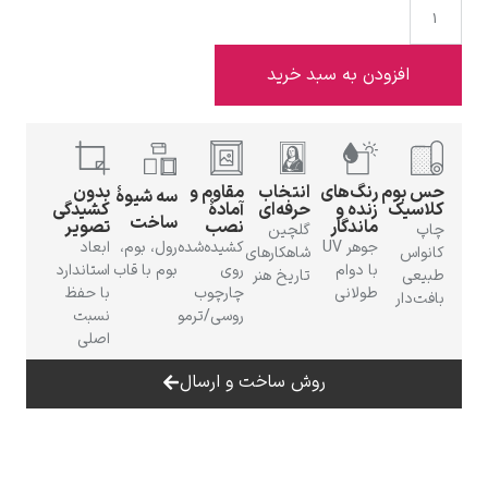
افزودن به سبد خرید
ادوارد هاپر
بوم
رنگ‌های
انتخاب
مقاوم و
بدون
سه شیوهٔ
سیک
زنده و
حرفه‌ای
آمادهٔ
کشیدگی
ساخت
ماندگار
نصب
تصویر
گلچین
جوهر UV
کشیده‌شده
رول، بوم،
ابعاد
اس
شاهکارهای
با دوام
روی
بوم با قاب
استاندارد
عی
تاریخ هنر
طولانی
چارچوب
با حفظ
دار
ادگار دگا
روسی/ترمو
نسبت
اصلی
روش ساخت و ارسال
لودویگ دویچ