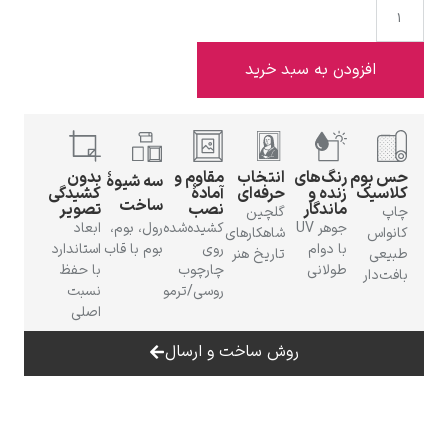
افزودن به سبد خرید
ادوارد هاپر
حس بوم
رنگ‌های
انتخاب
مقاوم و
بدون
سه شیوهٔ
کلاسیک
زنده و
حرفه‌ای
آمادهٔ
کشیدگی
ساخت
ماندگار
نصب
تصویر
چاپ
گلچین
جوهر UV
کشیده‌شده
رول، بوم،
ابعاد
کانواس
شاهکارهای
با دوام
روی
بوم با قاب
استاندارد
طبیعی
تاریخ هنر
طولانی
چارچوب
با حفظ
بافت‌دار
ادگار دگا
روسی/ترمو
نسبت
اصلی
روش ساخت و ارسال
لودویگ دویچ