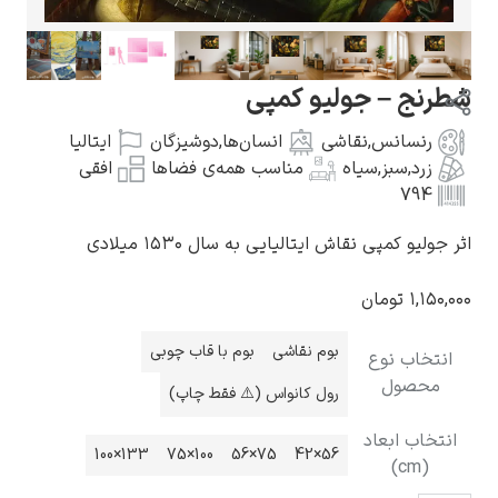
طرنج – جولیو کمپی
رنسانس
,
نقاشی
انسان‌ها
,
دوشیزگان
ایتالیا
گوستاو کلیمت
زرد
,
سبز
,
سیاه
مناسب همه‌ی فضاها
افقی
794
ثر جولیو کمپی نقاش ایتالیایی به سال ۱۵۳۰ میلادی
۱,۱۵۰,۰۰
تومان
ادوارد مونک
بوم نقاشی
بوم با قاب چوبی
انتخاب نوع
محصول
رول کانواس (⚠️ فقط چاپ)
انتخاب ابعاد
133×100
100×75
75×56
56×42
(cm)
کامی پیسارو