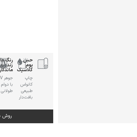
حس
رنگ‌ها
بوم
زنده و
کلاسیک
ماندگار
چاپ
جوهر
کانواس
با دوام
طبیعی
طولانی
بافت‌دار
روش س