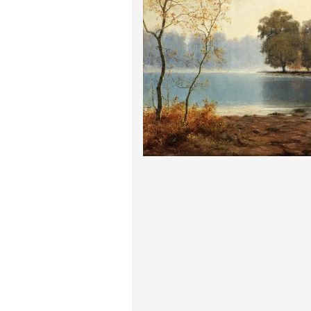
پیر آگوست رنوآر
پل سزان
یوهانس فرمیر
پرفروش‌ترین تابلوها