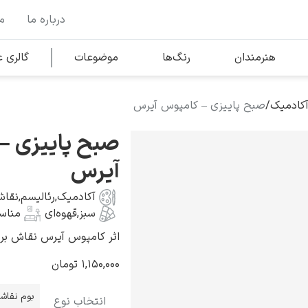
درباره ما
م
وها
محبوب‌ترین هنرمندان
هنرمندان
رنگ‌ها
موضوعات
گالری
آکادمیک
/
صبح پاییزی – کامپوس آیرس
کلود مونه
صبح پاییزی –
آیرس
آکادمیک
,
رئالیسم
,
نقاش
سبز
,
قهوه‌ای
مناس
ونسان ون گوگ
اثر کامپوس آیرس نقاش برزیلی به س
۱,۱۵۰,۰۰۰
تومان
بوم نقاش
انتخاب نوع