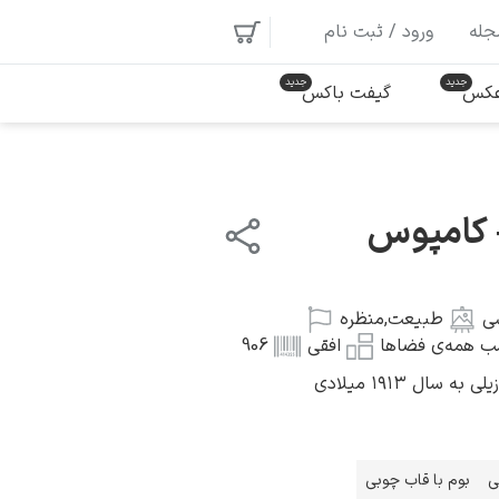
جله
ورود / ثبت نام
 عکس
گیفت باکس
 کامپوس
ی
طبیعت
,
منظره
ب همه‌ی فضاها
افقی
906
ال ۱۹۱۳ میلادی
ی
بوم با قاب چوبی