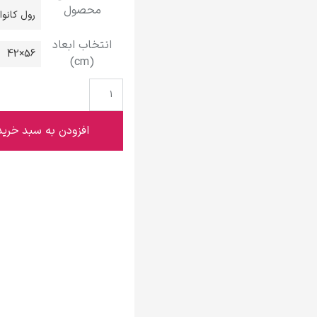
محصول
گوستاو کلیمت
رول کانو
انتخاب ابعاد
56×42
(cm)
ادوارد مونک
افزودن به سبد خرید
کامی پیسارو
ادوارد هاپر