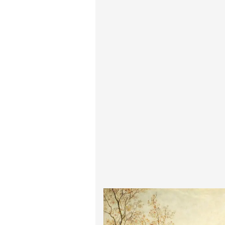
ادگار دگا
لودویگ دویچ
رامبرانت