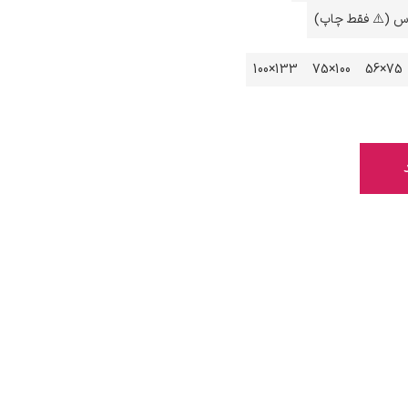
اس (⚠️ فقط چاپ)
133×100
100×75
75×56