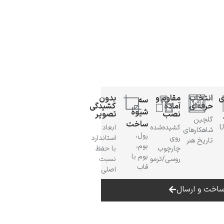
ی
انتخاب
مقاوم و
بدون
سه
حرفه‌ای
آمادهٔ
کشیدگی
شیوهٔ
نصب
تصویر
گلچین
ساخت
 UV
کشیده‌شده
ابعاد
شاهکارهای
رول،
روی
استاندارد
تاریخ هنر
بوم،
چارچوب
با حفظ
بوم با
روسی/ترمو
نسبت
قاب
اصلی
اخت و ارسال