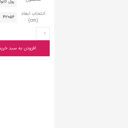
رول کانو
گوستاو کلیمت
انتخاب ابعاد
56×42
(cm)
ادوارد مونک
افزودن به سبد خرید
کامی پیسارو
ادوارد هاپر