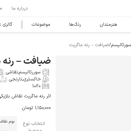
درباره ما
م
وها
محبوب‌ترین هنرمندان
هنرمندان
رنگ‌ها
موضوعات
گالری
ورئالیسم
/
ضیافت – رنه ماگریت
کلود مونه
ضیافت – رنه 
سوررئالیسم
,
نقاشی
خاکستری
,
نارنجی
1020
اثر رنه ماگریت نقاش بلژیکی به سال
ونسان ون گوگ
۱,۱۵۰,۰۰۰
تومان
بوم نقاش
انتخاب نوع
محصول