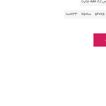
اس (⚠️ فقط چاپ)
133×100
100×75
75×56