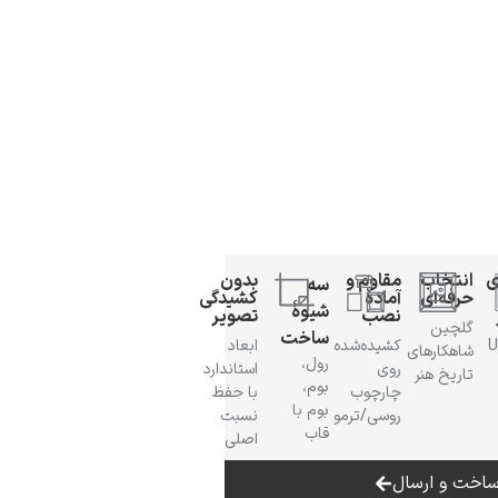
ی
انتخاب
مقاوم و
بدون
سه
حرفه‌ای
آمادهٔ
کشیدگی
شیوهٔ
نصب
تصویر
گلچین
ساخت
 UV
کشیده‌شده
ابعاد
شاهکارهای
رول،
روی
استاندارد
تاریخ هنر
بوم،
چارچوب
با حفظ
بوم با
روسی/ترمو
نسبت
قاب
اصلی
اخت و ارسال