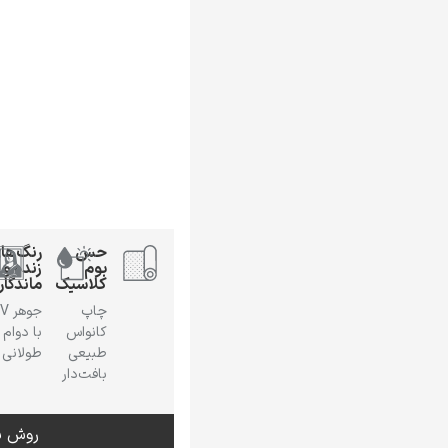
حس
رنگ‌ها
بوم
زنده و
کلاسیک
ماندگار
چاپ
جوهر
کانواس
با دوام
طبیعی
طولانی
بافت‌دار
روش س