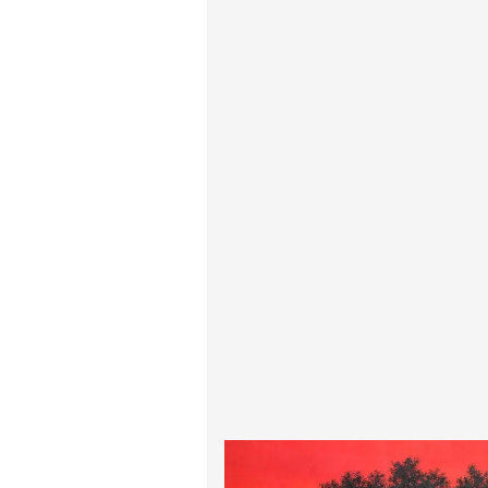
پیر آگوست رنوآر
پل سزان
یوهانس فرمیر
پرفروش‌ترین تابلوها