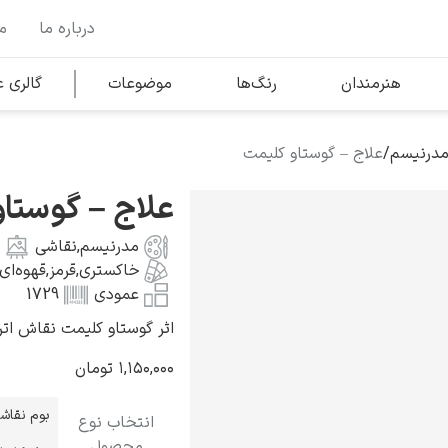
درباره ما
م
وها
محبوب‌ترین هنرمندان
هنرمندان
رنگ‌ها
موضوعات
گالری
مدرنیسم
/
علاج – گوستاو کلیمت
کلود مونه
علاج – گوستا
مدرنیسم
,
نقاشی
خاکستری
,
قرمز
,
قهوه‌ای
عمودی
1729
اثر گوستاو کلیمت نقاش اتریشی به 
ونسان ون گوگ
۱,۱۵۰,۰۰۰
تومان
بوم نقاش
انتخاب نوع
محصول