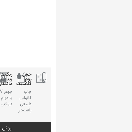
حس
رنگ‌ها
بوم
زنده و
کلاسیک
ماندگار
چاپ
جوهر
کانواس
با دوام
طبیعی
طولانی
بافت‌دار
روش س