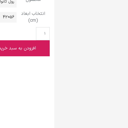
رول کانو
گوستاو کلیمت
انتخاب ابعاد
56×42
(cm)
ادوارد مونک
افزودن به سبد خرید
کامی پیسارو
ادوارد هاپر