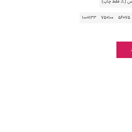
اس (⚠️ فقط چاپ)
133×100
100×75
75×56