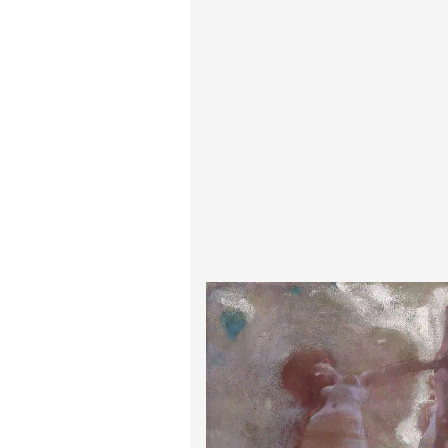
پیر آگوست رنوآر
پل سزان
یوهانس فرمیر
پرفروش‌ترین تابلوها