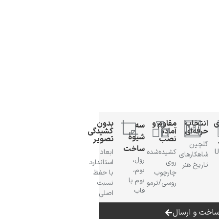
ی
انتخاب
مقاوم و
بدون
سه
حرفه‌ای
آمادهٔ
کشیدگی
شیوهٔ
نصب
تصویر
گلچین
ساخت
 UV
کشیده‌شده
ابعاد
شاهکارهای
رول،
روی
استاندارد
تاریخ هنر
بوم،
چارچوب
با حفظ
بوم با
روسی/ترمو
نسبت
قاب
اصلی
اخت و ارسال