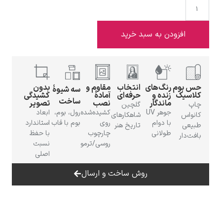
افزودن به سبد خرید
ادوارد هاپر
بوم
رنگ‌های
انتخاب
مقاوم و
بدون
سه شیوهٔ
یک
زنده و
حرفه‌ای
آمادهٔ
کشیدگی
ساخت
ماندگار
نصب
تصویر
گلچین
جوهر UV
کشیده‌شده
رول، بوم،
ابعاد
س
شاهکارهای
با دوام
روی
بوم با قاب
استاندارد
ی
تاریخ هنر
طولانی
چارچوب
با حفظ
دار
ادگار دگا
روسی/ترمو
نسبت
اصلی
روش ساخت و ارسال
لودویگ دویچ