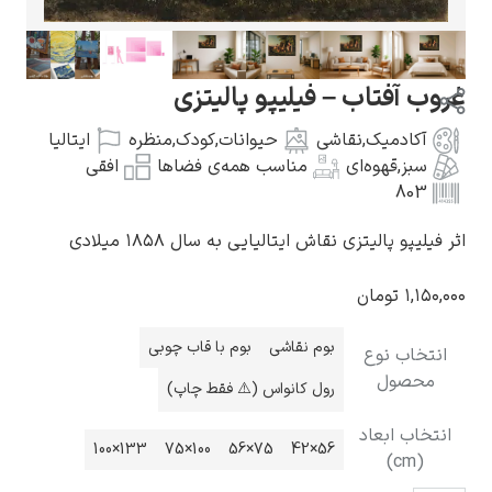
آفتاب – فیلیپو پالیتزی
ادمیک
,
نقاشی
حیوانات
,
کودک
,
منظره
ایتالیا
گوستاو کلیمت
ز
,
قهوه‌ای
مناسب همه‌ی فضاها
افقی
80
و پالیتزی نقاش ایتالیایی به سال ۱۸۵۸ میلادی
۱
تومان
ادوارد مونک
بوم نقاشی
بوم با قاب چوبی
اب نوع
صول
رول کانواس (⚠️ فقط چاپ)
ب ابعاد
133×100
100×75
75×56
56×42
کامی پیسارو