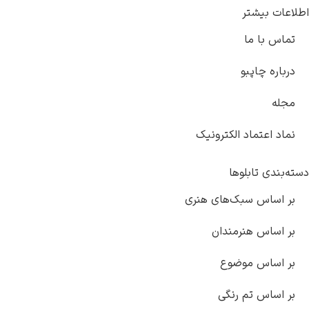
شتر
 ما
اپبو
تماد الکترونیک
تابلوها
س سبک‌های هنری
 هنرمندان
س موضوع
 تم رنگی